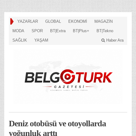
YAZARLAR
GLOBAL
EKONOMİ
MAGAZİN
MODA
SPOR
BT|Extra
BT|Plus+
BT|Tekno
SAĞLIK
YAŞAM
Haber Ara
Deniz otobüsü ve otoyollarda
yoğunluk arttı