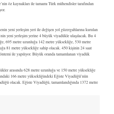
ye’nin öz kaynakları ile tamamı Türk mühendisler tarafından
yor.
çenin yeni yerleşim yeri ile değişen yol güzergahlarına kurulan
’nin yeni yerleşim yerine 4 büyük viyadükle ulaşılacak. Bu 4
ğe, 695 metre uzunluğa 142 metre yüksekliğe, 530 metre
ğa 81 metre yüksekliğe sahip olacak. 450 kişinin 24 saat
l yöntemi ile yapılıyor. Büyük oranda tamamlanan viyadük
adükler arasında 628 metre uzunluğa ve 150 metre yüksekliğe
ındaki 166 metre yüksekliğindeki Eğiste Viyadüğü’nün
iyadüğü olacak. Eğiste Viyadüğü, tamamlandığında 1372 metre