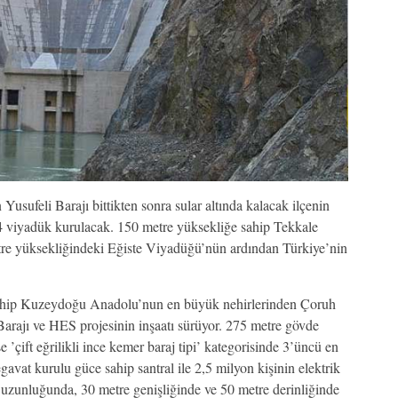
ufeli Barajı bittikten sonra sular altında kalacak ilçenin
a 4 viyadük kurulacak. 150 metre yüksekliğe sahip Tekkale
re yüksekliğindeki Eğiste Viyadüğü’nün ardından Türkiye’nin
 sahip Kuzeydoğu Anadolu’nun en büyük nehirlerinden Çoruh
arajı ve HES projesinin inşaatı sürüyor. 275 metre gövde
 ’çift eğrilikli ince kemer baraj tipi’ kategorisinde 3’üncü en
avat kurulu güce sahip santral ile 2,5 milyon kişinin elektrik
e uzunluğunda, 30 metre genişliğinde ve 50 metre derinliğinde