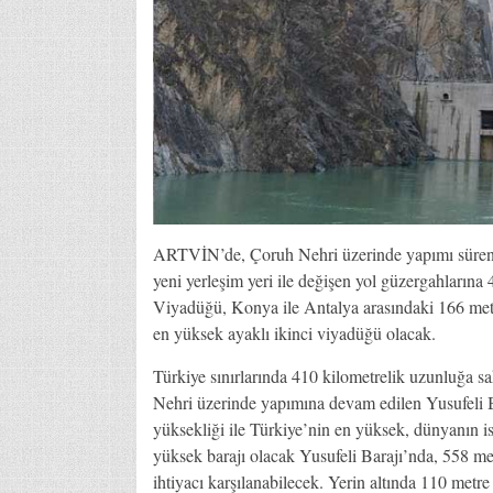
ARTVİN’de, Çoruh Nehri üzerinde yapımı süren Yus
yeni yerleşim yeri ile değişen yol güzergahların
Viyadüğü, Konya ile Antalya arasındaki 166 met
en yüksek ayaklı ikinci viyadüğü olacak.
Türkiye sınırlarında 410 kilometrelik uzunluğa
Nehri üzerinde yapımına devam edilen Yusufeli B
yüksekliği ile Türkiye’nin en yüksek, dünyanın ise
yüksek barajı olacak Yusufeli Barajı’nda, 558 meg
ihtiyacı karşılanabilecek. Yerin altında 110 metr