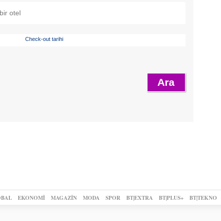
Check-out tarihi
BAL
EKONOMİ
MAGAZİN
MODA
SPOR
BT|EXTRA
BT|PLUS+
BT|TEKNO