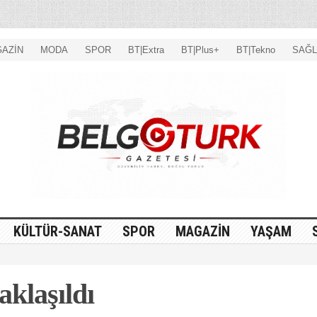
AZİN
MODA
SPOR
BT|Extra
BT|Plus+
BT|Tekno
SAĞL
KÜLTÜR-SANAT
SPOR
MAGAZİN
YAŞAM
aklaşıldı