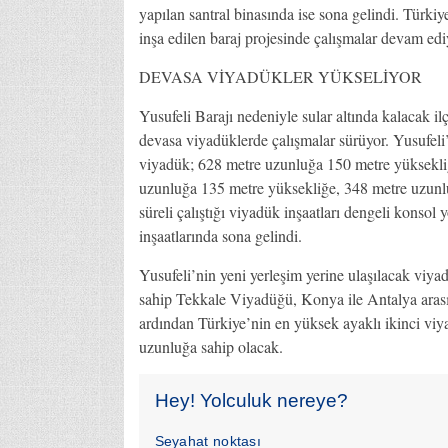
yapılan santral binasında ise sona gelindi. Türki
inşa edilen baraj projesinde çalışmalar devam edi
DEVASA VİYADÜKLER YÜKSELİYOR
Yusufeli Barajı nedeniyle sular altında kalacak il
devasa viyadüklerde çalışmalar sürüyor. Yusufeli
viyadük; 628 metre uzunluğa 150 metre yüksekli
uzunluğa 135 metre yüksekliğe, 348 metre uzunlu
süreli çalıştığı viyadük inşaatları dengeli konso
inşaatlarında sona gelindi.
Yusufeli’nin yeni yerleşim yerine ulaşılacak viy
sahip Tekkale Viyadüğü, Konya ile Antalya aras
ardından Türkiye’nin en yüksek ayaklı ikinci v
uzunluğa sahip olacak.
Hey! Yolculuk nereye?
Seyahat noktası