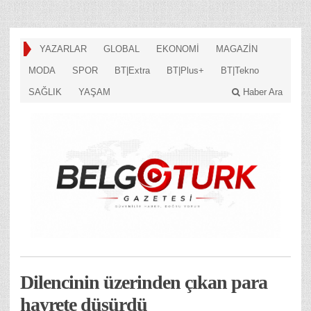
YAZARLAR
GLOBAL
EKONOMİ
MAGAZİN
MODA
SPOR
BT|Extra
BT|Plus+
BT|Tekno
SAĞLIK
YAŞAM
Haber Ara
Dilencinin üzerinden çıkan para
hayrete düşürdü