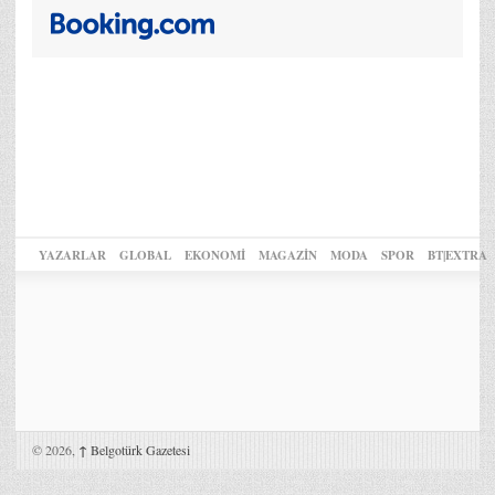
YAZARLAR
GLOBAL
EKONOMİ
MAGAZİN
MODA
SPOR
BT|EXTRA
© 2026,
↑
Belgotürk Gazetesi