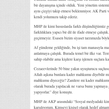
bir dayanışma içinde olduk. Yeni yönetim sistemini
aynı çizgiyi takip etmesi beklenmiyor. AK Parti 
kendi yolumuzu takip ederiz.
MHP ile kimi hususlarda farklı düşündüğümüz gö
farklılıklara yapıcı bir dil ile ifade etmeye çalışt
geçirmeyiz. Esasen bizim siyaset tarzımızda böyle
Af gündeme geldiğinde, bu işi tam manasıyla masa
anlatmaya çalıştık. Burada temel bir ilke var. Teme
sahip olabilir ama kişilere karşı işlenen suçlara ka
Cezaeevlerinde 50 bine yakın uyuşturucu suçlus
Allah aşkına bunlara kader mahkumu diyebilir miy
mahkumu diyeceğiz? Zanilere mi kader mahkumu d
olarak burada yapılacak ne varsa bunu yapmaya ga
yapıyorlar.” diye konuştu.
MHP ile AKP arasındaki “Sosyal medyadaki kimi 
karşılıyorum. Kimseyi kişisel olarak hedef almam