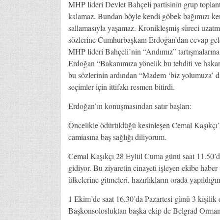
MHP lideri Devlet Bahçeli partisinin grup toplantı
kalamaz. Bundan böyle kendi göbek bağımızı kend
sallamasıyla yaşamaz. Kronikleşmiş süreci uzatma
sözlerine Cumhurbaşkanı Erdoğan’dan cevap gel
MHP lideri Bahçeli’nin “Andımız” tartışmalarına 
Erdoğan “Bakanımıza yönelik bu tehditi ve hakar
bu sözlerinin ardından “Madem ‘biz yolumuza’ diy
seçimler için ittifakı resmen bitirdi.
Erdoğan’ın konuşmasından satır başları:
Öncelikle ödürüldüğü kesinleşen Cemal Kaşıkçı’
camiasına baş sağlığı diliyorum.
Cemal Kaşıkçı 28 Eylül Cuma günü saat 11.50’de 
gidiyor. Bu ziyaretin cinayeti işleyen ekibe haber
ülkelerine gitmeleri, hazırlıkların orada yapıldığın
1 Ekim’de saat 16.30’da Pazartesi günü 3 kişilik ek
Başkonsolosluktan başka ekip de Belgrad Ormanı 