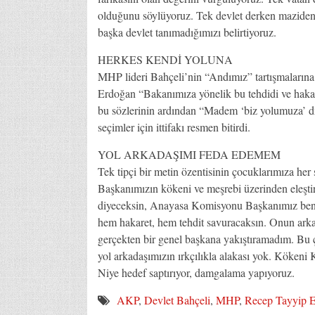
olduğunu söylüyoruz. Tek devlet derken maziden
başka devlet tanımadığımızı belirtiyoruz.
HERKES KENDİ YOLUNA
MHP lideri Bahçeli’nin “Andımız” tartışmalarına 
Erdoğan “Bakanımıza yönelik bu tehdidi ve hakar
bu sözlerinin ardından “Madem ‘biz yolumuza’ diy
seçimler için ittifakı resmen bitirdi.
YOL ARKADAŞIMI FEDA EDEMEM
Tek tipçi bir metin özentisinin çocuklarımıza h
Başkanımızın kökeni ve meşrebi üzerinden eleştir
diyeceksin, Anayasa Komisyonu Başkanımız beni
hem hakaret, hem tehdit savuracaksın. Onun arkas
gerçekten bir genel başkana yakıştıramadım. B
yol arkadaşımızın ırkçılıkla alakası yok. Kökeni 
Niye hedef saptırıyor, damgalama yapıyoruz.
AKP
,
Devlet Bahçeli
,
MHP
,
Recep Tayyip 