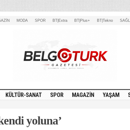
AZİN
MODA
SPOR
BT|Extra
BT|Plus+
BT|Tekno
SAĞL
KÜLTÜR-SANAT
SPOR
MAGAZİN
YAŞAM
kendi yoluna’