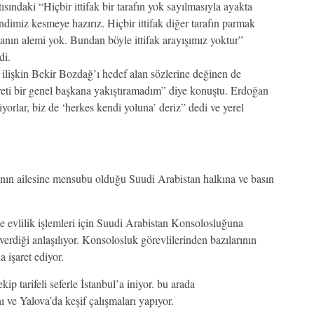
sındaki “Hiçbir ittifak bir tarafın yok sayılmasıyla ayakta
imiz kesmeye hazırız. Hiçbir ittifak diğer tarafın parmak
nın alemi yok. Bundan böyle ittifak arayışımız yoktur”
di.
ilişkin Bekir Bozdağ’ı hedef alan sözlerine değinen de
eti bir genel başkana yakıştıramadım” diye konuştu. Erdoğan
orlar, biz de ‘herkes kendi yoluna’ deriz” dedi ve yerel
nın ailesine mensubu olduğu Suudi Arabistan halkına ve basın
evlilik işlemleri için Suudi Arabistan Konsolosluğuna
 verdiği anlaşılıyor. Konsolosluk görevlilerinden bazılarının
a işaret ediyor.
ip tarifeli seferle İstanbul’a iniyor. bu arada
ve Yalova’da keşif çalışmaları yapıyor.