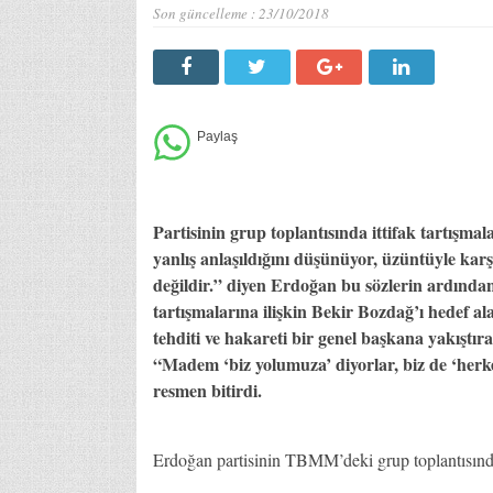
Son güncelleme :
23/10/2018
Partisinin grup toplantısında ittifak tartışm
yanlış anlaşıldığını düşünüyor, üzüntüyle kar
değildir.” diyen Erdoğan bu sözlerin ardında
tartışmalarına ilişkin Bekir Bozdağ’ı hedef 
tehditi ve hakareti bir genel başkana yakışt
“Madem ‘biz yolumuza’ diyorlar, biz de ‘herkes 
resmen bitirdi.
Erdoğan partisinin TBMM’deki grup toplantısınd