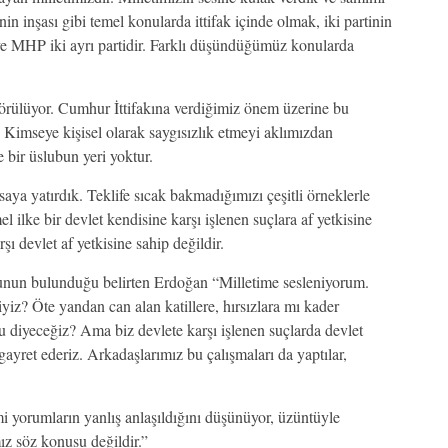
n inşası gibi temel konularda ittifak içinde olmak, iki partinin
ve MHP iki ayrı partidir. Farklı düşündüğümüz konularda
rülüyor. Cumhur İttifakına verdiğimiz önem üzerine bu
ık. Kimseye kişisel olarak saygısızlık etmeyi aklımızdan
 bir üslubun yeri yoktur.
ya yatırdık. Teklife sıcak bakmadığımızı çeşitli örneklerle
l ilke bir devlet kendisine karşı işlenen suçlara af yetkisine
rşı devlet af yetkisine sahip değildir.
unun bulunduğu belirten Erdoğan “Milletime sesleniyorum.
iz? Öte yandan can alan katillere, hırsızlara mı kader
iyeceğiz? Ama biz devlete karşı işlenen suçlarda devlet
yret ederiz. Arkadaşlarımız bu çalışmaları da yaptılar,
yorumların yanlış anlaşıldığını düşünüyor, üzüntüyle
ız söz konusu değildir.”