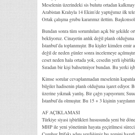
Meselenin üzerindeki sis bulutu ortadan kalkmaya
Arabistan Kralıyla 14 Ekim’de yaptığımız ilk tel
Ortak çalışma grubu kararımız ilettim. Başkonsol
Bundan sonra tüm sorumluları açık bir şekilde o
bekliyoruz. Cinayetin anlık değil planlı olduğuna
İstanbul’da toplanmıştır. Bu kişiler kimden emir
değil de neden günler sonra incelemeye açılmıştır
ceset neden hala ortada yok, cesedin yerli işbirlikç
Sıradan bir kişi bahsetmiyor bundan. Bu yerki iş
Kimse sorular cevaplanmadan meselenin kapatılac
bilgiler hadisenin planlı olduğuna işaret ediyor. 
üzerine yıkmak yanlış. Bir çağrı yapıyorum; Suud
İstanbul’da olmuştur. Bu 15 + 3 kişinin yargılanm
AF AÇIKLAMASI
Türkiye siyasi işbirlikleri hususunda yeni bir dön
MHP ile yeni yönetimin hayata geçirilmesi sürecin
Cumhur İttifakı adını verdiğimiz bu zemini hazırl