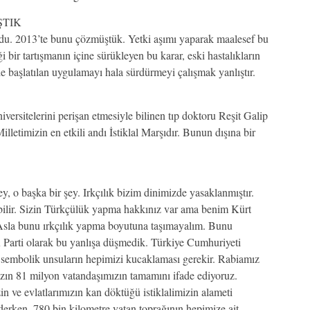
ŞTIK
du. 2013’te bunu çözmüştük. Yetki aşımı yaparak maalesef bu
 bir tartışmanın içine sürükleyen bu karar, eski hastalıkların
e başlatılan uygulamayı hala sürdürmeyi çalışmak yanlıştır.
versitelerini perişan etmesiyle bilinen tıp doktoru Reşit Galip
letimizin en etkili andı İstiklal Marşıdır. Bunun dışına bir
 o başka bir şey. Irkçılık bizim dinimizde yasaklanmıştır.
ebilir. Sizin Türkçülük yapma hakkınız var ama benim Kürt
sla bunu ırkçılık yapma boyutuna taşımayalım. Bunu
 Parti olarak bu yanlışa düşmedik. Türkiye Cumhuriyeti
, sembolik unsuların hepimizi kucaklaması gerekir. Rabiamız
zın 81 milyon vatandaşımızın tamamını ifade ediyoruz.
n ve evlatlarımızın kan döktüğü istiklalimizin alameti
derken, 780 bin kilometre vatan toprağının hepimize ait