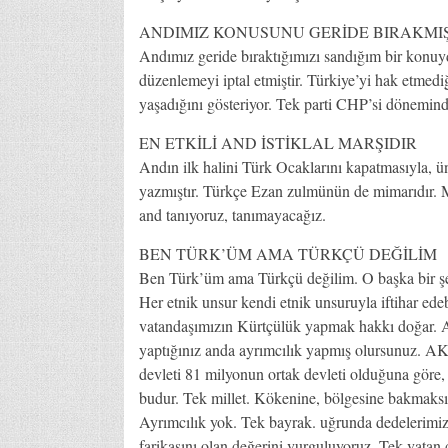
ANDIMIZ KONUSUNU GERİDE BIRAKMI
Andımız geride bıraktığımızı sandığım bir konuy
düzenlemeyi iptal etmiştir. Türkiye’yi hak etmediği
yaşadığını gösteriyor. Tek parti CHP’si dönemind
EN ETKİLİ AND İSTİKLAL MARŞIDIR
Andın ilk halini Türk Ocaklarını kapatmasıyla, üni
yazmıştır. Türkçe Ezan zulmünün de mimarıdır. Mil
and tanıyoruz, tanımayacağız.
BEN TÜRK’ÜM AMA TÜRKÇÜ DEĞİLİM
Ben Türk’üm ama Türkçü değilim. O başka bir şey,
Her etnik unsur kendi etnik unsuruyla iftihar ed
vatandaşımızın Kürtçülük yapmak hakkı doğar. A
yaptığınız anda ayrımcılık yapmış olursunuz. AK
devleti 81 milyonun ortak devleti olduğuna göre
budur. Tek millet. Kökenine, bölgesine bakmaksı
Ayrımcılık yok. Tek bayrak. uğrunda dedelerimizi
farikasını olan değerini vurguluyoruz. Tek vatan 