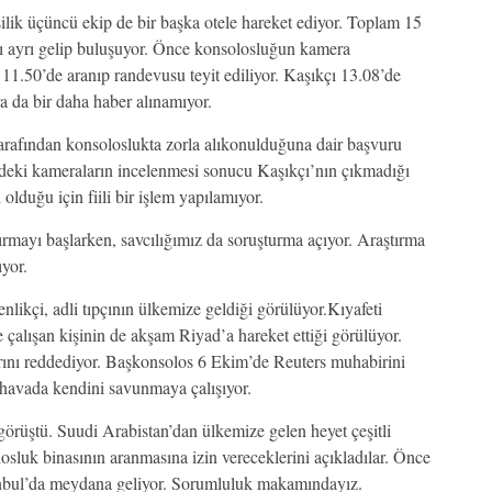
şilik üçüncü ekip de bir başka otele hareket ediyor. Toplam 15
yrı ayrı gelip buluşuyor. Önce konsolosluğun kamera
11.50’de aranıp randevusu teyit ediliyor. Kaşıkçı 13.08’de
a da bir daha haber alınamıyor.
arafından konsoloslukta zorla alıkonulduğuna dair başvuru
ölgedeki kameraların incelenmesi sonucu Kaşıkçı’nın çıkmadığı
lduğu için fiili bir işlem yapılamıyor.
tırmayı başlarken, savcılığımız da soruşturma açıyor. Araştırma
ıyor.
likçi, adli tıpçının ülkemize geldiği görülüyor.Kıyafeti
çalışan kişinin de akşam Riyad’a hareket ettiği görülüyor.
rını reddediyor. Başkonsolos 6 Ekim’de Reuters muhabirini
r havada kendini savunmaya çalışıyor.
görüştü. Suudi Arabistan’dan ülkemize gelen heyet çeşitli
losluk binasının aranmasına izin vereceklerini açıkladılar. Önce
tanbul’da meydana geliyor. Sorumluluk makamındayız.