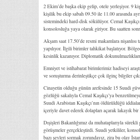
2 Ekim’de başka ekip gelip, otele yerleşiyor. 9 ki
kişilik bu ekip sabah 09.50 ile 11.00 arasında a
sistemindeki hard-disk sökülüyor. Cemal Kaşıkçı 
konsolosluğa yaya olarak giriyor. Bu saatten sonr
Akşam saat 17.50’de resmi makamlara nişanlısı t
yapılıyor. İlgili birimler tahkikat başlatıyor. B
kesinlik kazanıyor. Diplomatik dokunulmazlıkları o
Emniyet ve istihabarat birimlerimiz hadiseyi araş
ve soruşturma derinleştikçe çok ilginç bilgiler çık
Cinayetin olduğu günün arefesinde 15 Suudi güven
gözlüğü sakalıyla Cemal Kaşıkçı’ya benzetilmeye 
Suudi Arabistan Kaşıkçı’nın öldürüldüğü iddiala
içeriyle davet ederek dolapları açarak lakayık bi
Dışişleri Bakanlığımız da muhataplarıyla sürekli 
görüşmeler gerçekleştirdi. Suudi yetkililer, konso
bazı şeyleri sormak zorundayız, zira bu olay İs