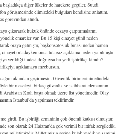
 başladıkça diğer ülkeler de harekete geçtiler. Suudi
efon görüşmesinde elimizdeki bulguları kendisine anlattım.
os görevinden alındı.
rtaya çıkararak hukuk önünde cezaya çarptırmalarını
 yönelik emareler var. Bu 15 kişi cinayet günü neden
 alarak oraya gelmiştir, başkonsolosluk binası neden hemen
, cinayet ortadayken onca tutarsız açıklama neden yapılmıştır,
iye verildiği ifadesi doğruysa bu yerli işbirlikçi kimdir?
birlikçiyi açıklamaya mecbursun.
ağını aklından geçirmesin. Güvenlik birimlerinin elindeki
Böyle bir meseleyi, birkaç güvenlik ve istihbarat elemanının
i Arabistan Kralı başta olmak üzere üst yönetimedir. Olay
asının İstanbul’da yapılması teklifimdir.
eme girdi. Bu işbirliği zemininin çok önemli katkısı olmuştur.
de son olarak 24 Haizran’da çok verimli bir ittifak sergiledik.
ayan milletimizdir. Milletimizin sesine kulak verdik ve samimi