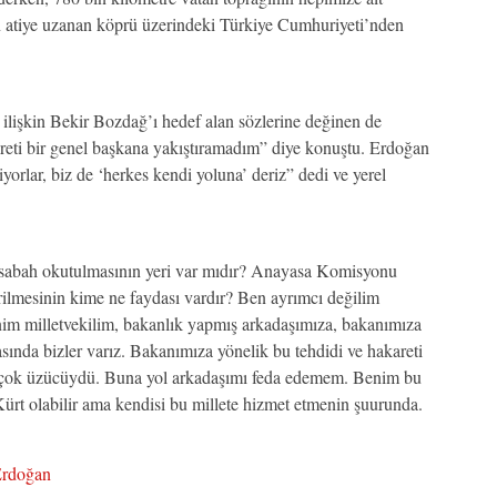
 atiye uzanan köprü üzerindeki Türkiye Cumhuriyeti’nden
ilişkin Bekir Bozdağ’ı hedef alan sözlerine değinen de
eti bir genel başkana yakıştıramadım” diye konuştu. Erdoğan
orlar, biz de ‘herkes kendi yoluna’ deriz” dedi ve yerel
er sabah okutulmasının yeri var mıdır? Anayasa Komisyonu
ilmesinin kime ne faydası vardır? Ben ayrımcı değilim
m milletvekilim, bakanlık yapmış arkadaşımıza, bakanımıza
ında bizler varız. Bakanımıza yönelik bu tehdidi ve hakareti
u çok üzücüydü. Buna yol arkadaşımı feda edemem. Benim bu
Kürt olabilir ama kendisi bu millete hizmet etmenin şuurunda.
Erdoğan