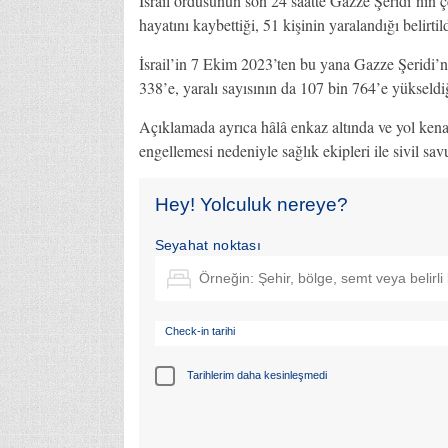
İsrail ordusunun son 24 saatte Gazze Şeridi’nin çe
hayatını kaybettiği, 51 kişinin yaralandığı belirtild
İsrail’in 7 Ekim 2023’ten bu yana Gazze Şeridi’ne
338’e, yaralı sayısının da 107 bin 764’e yükseldi
Açıklamada ayrıca hâlâ enkaz altında ve yol kenar
engellemesi nedeniyle sağlık ekipleri ile sivil sa
Hey! Yolculuk nereye?
Seyahat noktası
Check-in tarihi
Tarihlerim daha kesinleşmedi