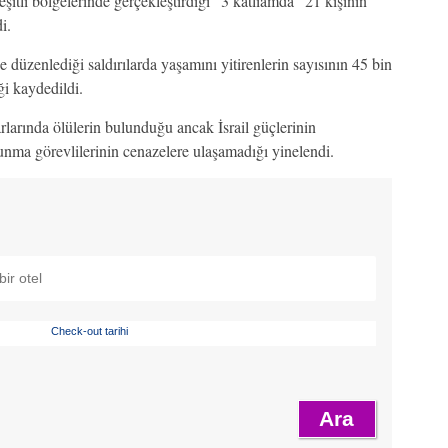
şitli bölgelerinde gerçekleştirdiği “3 katliamda” 21 kişinin
i.
 düzenlediği saldırılarda yaşamını yitirenlerin sayısının 45 bin
ği kaydedildi.
larında ölülerin bulunduğu ancak İsrail güçlerinin
vunma görevlilerinin cenazelere ulaşamadığı yinelendi.
Check-out tarihi