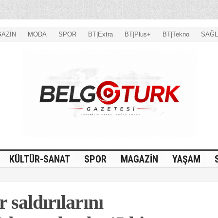
AZİN
MODA
SPOR
BT|Extra
BT|Plus+
BT|Tekno
SAĞL
KÜLTÜR-SANAT
SPOR
MAGAZİN
YAŞAM
 saldırılarını