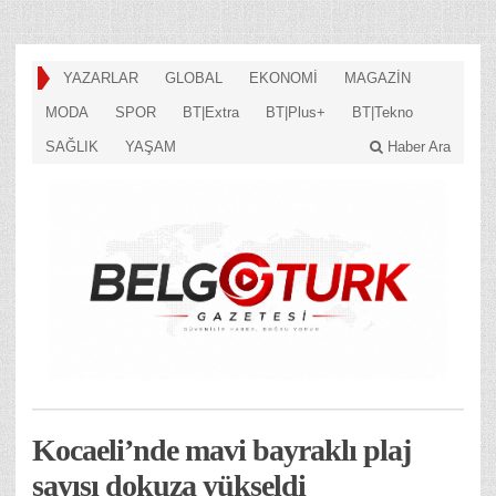
YAZARLAR
GLOBAL
EKONOMİ
MAGAZİN
MODA
SPOR
BT|Extra
BT|Plus+
BT|Tekno
SAĞLIK
YAŞAM
Haber Ara
Kocaeli’nde mavi bayraklı plaj
sayısı dokuza yükseldi