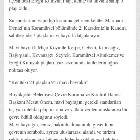
ilçesindeki Ereğli Kumyalı Plajı, kentte bu ünvana sahip 9.
plajı oldu.
Su sporlarının yapıldığı konuma getirilen kentte, Marmara
Denizi’nin Karamürsel bölümünde 2, Karadeniz’in Kandıra
sahillerinde 7 plajda mavi bayrak dalgalanıyor.
Mavi bayraklı Miço Koyu ile Kerpe, Cebeci, Kumcağız,
Bağırganlı, Kovanağzı, Seyrek, Karamürsel Altınkemer ve
Ereğli Kumyalı plajları, yaz sezonunda tatilcilerin uğrak
noktası oluyor.
“Kentteki 24 plajdan 9’u mavi bayraklı”
Büyükşehir Belediyesi Çevre Koruma ve Kontrol Dairesi
Başkanı Mesut Önem, mavi bayrağın, gerekli standartları
taşıyan nitelikli plaj, marina ve yatlara verilen uluslararası bir
çevre ödülü olduğunu söyledi.
Mavi bayrağın, temiz, bakımlı, donanımlı, güvenli bir
çevrenin sembolü, ayrıca uluslararası alanda ve turizm
sektöründe en çok bilinen ödüllerden olduğunu belirten