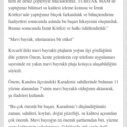
hem de deniz çöpleriyle mücadelemiz, TÜBİTAK MAM ile
yaptığımız bilimsel su kalitesi izleme konusu ve İzmit
Körfezi’nde yaptığımız birçok farkındalık ve bilinçlendirme
faaliyetleri sonucunda aslında bu başarı hikayesini oluşturduk.
Bunun sonucunda İzmit Körfezi ve halkı ödüllendirildi.”
“Mavi bayrak, uluslararası bir etiket”
Kocaeli’deki mavi bayraklı plajların yoğun ilgi gördüğünü
dile getiren Önem, kente gelenlerin cep telefonu uygulaması
sayesinde en yakın mavi bayraklı plaja kolayca ulaşabildiğini
söyledi.
Önem, Kandıra ilçesindeki Karadeniz sahillerinde bulunan 11
yüzme alanından 7’sinin mavi bayraklı olduğunu aktararak,
şu ifadeleri kullandı:
“Bu çok önemli bir başarı. Karadeniz’i düşündüğümüz
zaman, sahilleri, koyları, doğal güzelliği, su kalitesi açısından
çok önemli. Mavi bayrağın en önemli şartlarından biri, yüzme
suyu kalitesinin yakalanması. O bölgede atık suyla ilgili