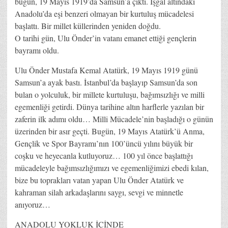
bugün, 19 Mayıs 1919’da Samsun’a çıktı. İşgal altındaki
Anadolu’da eşi benzeri olmayan bir kurtuluş mücadelesi
başlattı. Bir millet küllerinden yeniden doğdu.
O tarihi gün, Ulu Önder’in vatanı emanet ettiği gençlerin
bayramı oldu.
Ulu Önder Mustafa Kemal Atatürk, 19 Mayıs 1919 günü
Samsun’a ayak bastı. İstanbul’da başlayıp Samsun’da son
bulan o yolculuk, bir millete kurtuluşu, bağımsızlığı ve milli
egemenliği getirdi. Dünya tarihine altın harflerle yazılan bir
zaferin ilk adımı oldu… Milli Mücadele’nin başladığı o günün
üzerinden bir asır geçti. Bugün, 19 Mayıs Atatürk’ü Anma,
Gençlik ve Spor Bayramı’nın 100’üncü yılını büyük bir
coşku ve heyecanla kutluyoruz… 100 yıl önce başlattığı
mücadeleyle bağımsızlığımızı ve egemenliğimizi ebedi kılan,
bize bu toprakları vatan yapan Ulu Önder Atatürk ve
kahraman silah arkadaşlarını saygı, sevgi ve minnetle
anıyoruz…
ANADOLU YOKLUK İÇİNDE