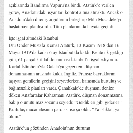
açıklarında Bandırma Vapuru’na bindi. Atatürk’e verilen
görev, Anadolu’daki isyanları kontrol altına almaktı. Ancak o
Anadolu’daki direniş örgütlerini birleştirip Milli Mücadele’yi
başlatmayı planlıyordu. Tüm planlarını da hayata geçirdi.
İşte işgal altındaki İstanbul
Ulu Önder Mustafa Kemal Atatürk, 13 Kasım 1918’den 16
Mayıs 1919’da kadar 6 ay İstanbul’da kaldı. Kente ilk geldiği
gün, 61 parçalık itilaf donanması İstanbul’u işgal ediyordu.
Kartal İstimbotu’yla Galata’ya geçerken, düşman
donanmasının arasında kaldı. İngiliz, Fransız bayraklarını
taşıyan gemilerin geçişini seyrederken, kafasında kurtuluş ve
bağımsızlık planları vardı. Çanakkale’de düşmanı denize
döken Anafartalar Kahramanı Atatürk, düşman donanmasına
bakıp o unutulmaz sözünü söyledi: “Geldikleri gibi giderler!”
Kurtuluş mücadelesinin parolası ise şu oldu: “Ya istiklal, ya
ölüm.”
Atatürk’ün gözünden Anadolu’nun durumu