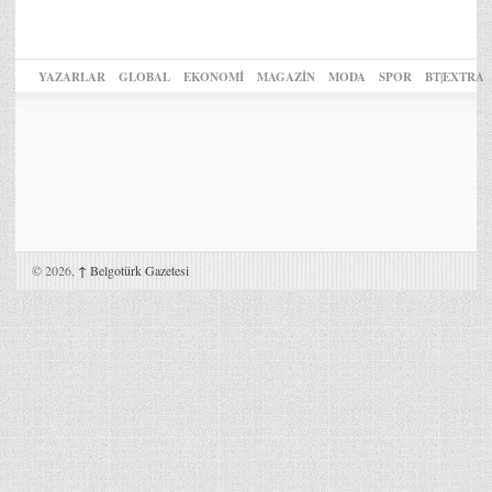
YAZARLAR
GLOBAL
EKONOMİ
MAGAZİN
MODA
SPOR
BT|EXTRA
© 2026,
↑
Belgotürk Gazetesi