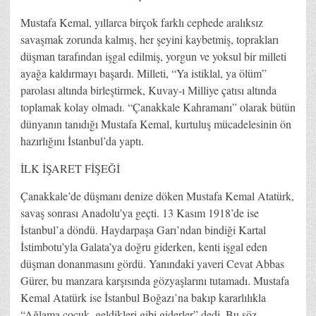
Mustafa Kemal, yıllarca birçok farklı cephede aralıksız
savaşmak zorunda kalmış, her şeyini kaybetmiş, toprakları
düşman tarafından işgal edilmiş, yorgun ve yoksul bir milleti
ayağa kaldırmayı başardı. Milleti, “Ya istiklal, ya ölüm”
parolası altında birleştirmek, Kuvay-ı Milliye çatısı altında
toplamak kolay olmadı. “Çanakkale Kahramanı” olarak bütün
dünyanın tanıdığı Mustafa Kemal, kurtuluş mücadelesinin ön
hazırlığını İstanbul’da yaptı.
İLK İŞARET FİŞEĞİ
Çanakkale’de düşmanı denize döken Mustafa Kemal Atatürk,
savaş sonrası Anadolu’ya geçti. 13 Kasım 1918’de ise
İstanbul’a döndü. Haydarpaşa Garı’ndan bindiği Kartal
İstimbotu’yla Galata’ya doğru giderken, kenti işgal eden
düşman donanmasını gördü. Yanındaki yaveri Cevat Abbas
Gürer, bu manzara karşısında gözyaşlarını tutamadı. Mustafa
Kemal Atatürk ise İstanbul Boğazı’na bakıp kararlılıkla
“Ağlama çocuk, geldikleri gibi giderler” dedi. Bu söz,