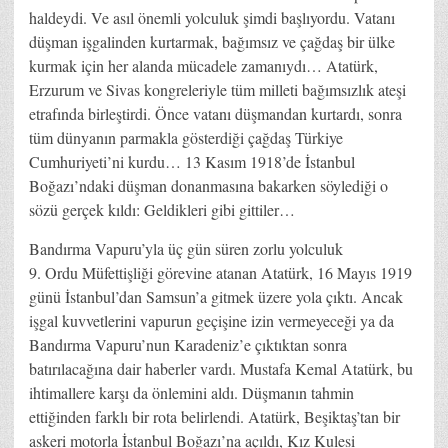
haldeydi. Ve asıl önemli yolculuk şimdi başlıyordu. Vatanı
düşman işgalinden kurtarmak, bağımsız ve çağdaş bir ülke
kurmak için her alanda mücadele zamanıydı… Atatürk,
Erzurum ve Sivas kongreleriyle tüm milleti bağımsızlık ateşi
etrafında birleştirdi. Önce vatanı düşmandan kurtardı, sonra
tüm dünyanın parmakla gösterdiği çağdaş Türkiye
Cumhuriyeti’ni kurdu… 13 Kasım 1918’de İstanbul
Boğazı’ndaki düşman donanmasına bakarken söylediği o
sözü gerçek kıldı: Geldikleri gibi gittiler…
Bandırma Vapuru’yla üç gün süren zorlu yolculuk
9. Ordu Müfettişliği görevine atanan Atatürk, 16 Mayıs 1919
günü İstanbul’dan Samsun’a gitmek üzere yola çıktı. Ancak
işgal kuvvetlerini vapurun geçişine izin vermeyeceği ya da
Bandırma Vapuru’nun Karadeniz’e çıktıktan sonra
batırılacağına dair haberler vardı. Mustafa Kemal Atatürk, bu
ihtimallere karşı da önlemini aldı. Düşmanın tahmin
ettiğinden farklı bir rota belirlendi. Atatürk, Beşiktaş’tan bir
askeri motorla İstanbul Boğazı’na açıldı, Kız Kulesi