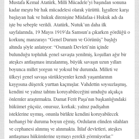
Mustafa Kemal Atatürk, Milli Mücadele’yi başından sonuna
kadar meşru bir hak mücadelesi olarak yürüttü. İşgallere karşı
başlayan hak ve hukuk direnişine Müdafaa-i Hukuk adı da
işte bu sebeple verildi. Atatürk, Nutuk’un daha ilk
sayfalarında, 19 Mayıs 1919’da Samsun’a çıkarken gördüğü o
korkunç manzarayı “Genel Durum ve Görünüş” başlığı
altında şöyle anlatıyor: “Osmanlı Devleti’nin içinde
bulunduğu topluluk genel savaşta yenilmiş, koşulları ağır bir
ateşkes antlaşması imzalanmış, büyük savaşın uzun yılları
boyunca millet yorgun ve yoksul bir durumda. Milleti ve
ülkeyi genel savaşa sürükleyenler kendi yaşamlarının
kaygısına düşerek yurttan kaçmışlar. Vahdettin soysuzlaşmış,
kendini ve yalnız tahtını koruyabileceğini umduğu alçakça
önlemler araştırmakta. Damat Ferit Paşa’nın başkanlığındaki
hükümet güçsüz, onursuz, korkak; yalnız padişahın
isteklerine uymuş, onunla birlikte kendini koruyabilecek
herhangi bir duruma boyun eğmiş. Orduların elinden silahları
ve cephanesi alınmış ve alınmakta. İtilaf devletleri, ateşkes
antlaşması hükümlerine uymayı gerekli görmüyorlar.”