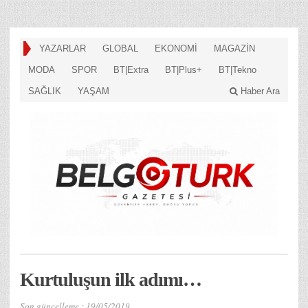
YAZARLAR
GLOBAL
EKONOMİ
MAGAZİN
MODA
SPOR
BT|Extra
BT|Plus+
BT|Tekno
SAĞLIK
YAŞAM
Haber Ara
Kurtuluşun ilk adımı…
Son güncelleme :
19/05/2019