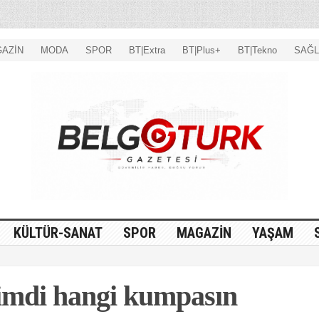
AZİN
MODA
SPOR
BT|Extra
BT|Plus+
BT|Tekno
SAĞL
KÜLTÜR-SANAT
SPOR
MAGAZİN
YAŞAM
imdi hangi kumpasın