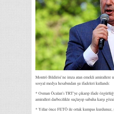
Montrö Bildirisi’ne imza atan emekli amirallere 
sosyal medya hesabından şu ifadeleri kullandı:
* Osman Öcalan’ı TRT’ye çıkarıp ifade özgürlüğü d
amiralleri darbecilikle suçlayıp sabaha karşı gözal
* Yıllar önce FETÖ ile ortak kumpas kurdunuz, 