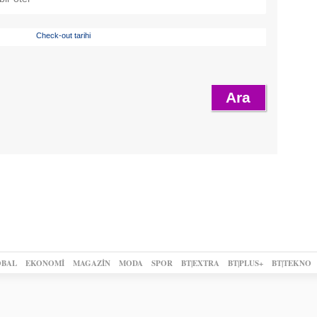
Check-out tarihi
BAL
EKONOMİ
MAGAZİN
MODA
SPOR
BT|EXTRA
BT|PLUS+
BT|TEKNO