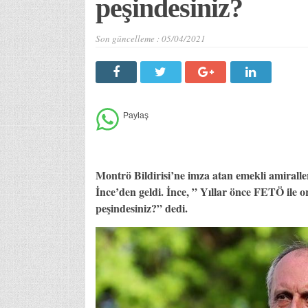
peşindesiniz?
Son güncelleme :
05/04/2021
Montrö Bildirisi’ne imza atan emekli amirall
İnce’den geldi. İnce, ” Yıllar önce FETÖ il
peşindesiniz?” dedi.