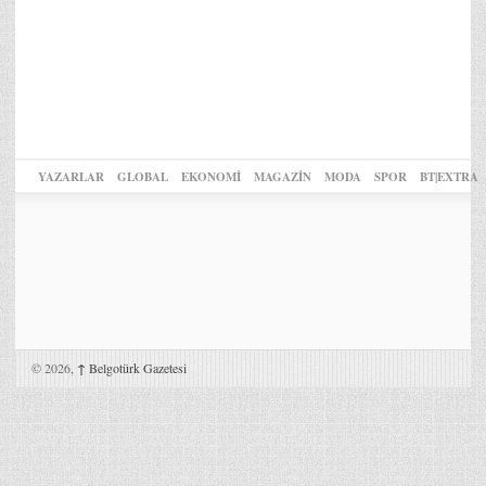
YAZARLAR
GLOBAL
EKONOMİ
MAGAZİN
MODA
SPOR
BT|EXTRA
© 2026,
↑
Belgotürk Gazetesi