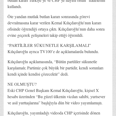
butlan kararı Türkiye’ye ve CHP’ye hayırlı olsun” ifadelerini
kullandı.
Öte yandan mutlak butlan kararı sonrasında görevi
devralmasına karar verilen Kemal Kılıçdaroğlu’nun kararı
ofisinde öğrendiği ortaya çıktı. Kılıçdaroğlu’nun daha sonra
evine geçerek gelişmeleri takip ettiği öğrenildi.
“PARTİLİLER SÜKUNETLE KARŞILAMALI”
Kılıçdaroğlu ayrıca TV100’e de açıklamalarda bulundu.
Kılıçdaroğlu açıklamasında, “Bütün partililer sükunetle
karşılamalı; Partimiz çok büyük bir partidir, kendi sorunları
kendi içinde kendisi çözecektir” dedi.
NE OLMUŞTU?
Eski CHP Genel Başkanı Kemal Kılıçdaroğlu, kişisel X
hesabı üzerinden “Bu güzel ülkenin vicdan sahibi, yurtsever
ve asil yurttaşlarına” başlığıyla dün bir video yayımlamıştı.
Kılıçdaroğlu, yayımladığı videoda CHP içerisinde dönen