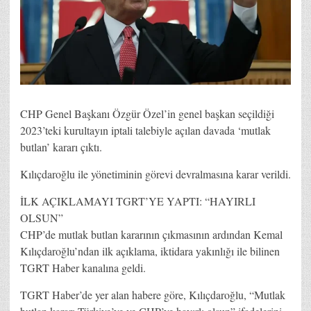
CHP Genel Başkanı Özgür Özel’in genel başkan seçildiği
2023’teki kurultayın iptali talebiyle açılan davada ‘mutlak
butlan’ kararı çıktı.
Kılıçdaroğlu ile yönetiminin görevi devralmasına karar verildi.
İLK AÇIKLAMAYI TGRT’YE YAPTI: “HAYIRLI
OLSUN”
CHP’de mutlak butlan kararının çıkmasının ardından Kemal
Kılıçdaroğlu’ndan ilk açıklama, iktidara yakınlığı ile bilinen
TGRT Haber kanalına geldi.
TGRT Haber’de yer alan habere göre, Kılıçdaroğlu, “Mutlak