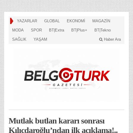
YAZARLAR
GLOBAL
EKONOMİ
MAGAZİN
MODA
SPOR
BT|Extra
BT|Plus+
BT|Tekno
SAĞLIK
YAŞAM
Haber Ara
Mutlak butlan kararı sonrası
Kılıçdaroğlu’ndan ilk açıklama!..