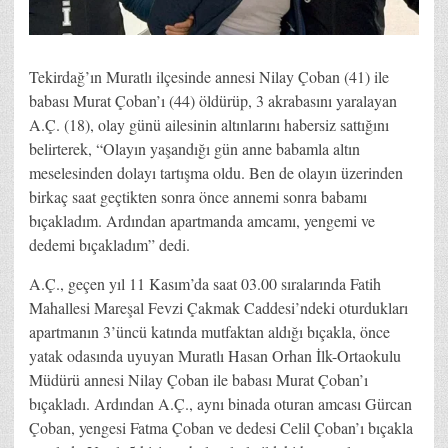
Tekirdağ’ın Muratlı ilçesinde annesi Nilay Çoban (41) ile
babası Murat Çoban’ı (44) öldürüp, 3 akrabasını yaralayan
A.Ç. (18), olay günü ailesinin altınlarını habersiz sattığını
belirterek, “Olayın yaşandığı gün anne babamla altın
meselesinden dolayı tartışma oldu. Ben de olayın üzerinden
birkaç saat geçtikten sonra önce annemi sonra babamı
bıçakladım. Ardından apartmanda amcamı, yengemi ve
dedemi bıçakladım” dedi.
A.Ç., geçen yıl 11 Kasım’da saat 03.00 sıralarında Fatih
Mahallesi Mareşal Fevzi Çakmak Caddesi’ndeki oturdukları
apartmanın 3’üncü katında mutfaktan aldığı bıçakla, önce
yatak odasında uyuyan Muratlı Hasan Orhan İlk-Ortaokulu
Müdürü annesi Nilay Çoban ile babası Murat Çoban’ı
bıçakladı. Ardından A.Ç., aynı binada oturan amcası Gürcan
Çoban, yengesi Fatma Çoban ve dedesi Celil Çoban’ı bıçakla