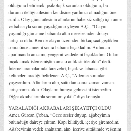
olduğunu belirterek, psikolojik sorunları olduğunu, bu
durumu ilettiği ailesinin kendisine yardımcı olmadığını öne
sürdü. Olay günü ailesinin altınlarını habersiz sattığı için anne
ve babasıyla sorun yaşadığını söyleyen A.Ç., “Olayın
yaşandığı gün anne babamla altın meselesinden dolayı
tartışma oldu. Ben de olayın üzerinden birkaç saat geçtikten
sonra önce annemi sonra babamı bıçakladım. Ardından
apartmanda amcamı, yengemi ve dedemi bıçakladım. Onları
bıçaklamak istememiştim ama o anlık sinirle oldu” dedi.
İnternet aramalarında fare zehri, bıçak ve tabanca gibi
kelimeleri aradığı belirlenen A.Ç., “Ailemle sorunlar
yaşıyordum. Altınlarını alıp, sattıktan sonra zaman zaman
tartışmamız oldu. Olayların buraya gelmesini istemedim.
Diğer akrabalarımla sorunum yoktu” diye konuştu.
YARALADIĞI AKRABALARI ŞİKAYETÇİ OLDU
Amca Gürcan Çoban, “Gece sesler duyup, ağabeyimin
bulunduğu daireye çıktım. Kapı kilitliydi, içeriye giremedim.
Ağabeyimin yedek anahtarını alıp, içeriye gittiğimde yeğenim