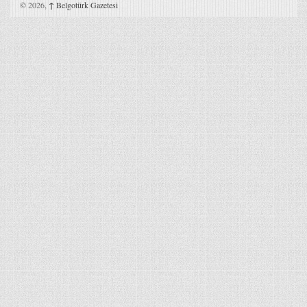
© 2026,
↑
Belgotürk Gazetesi