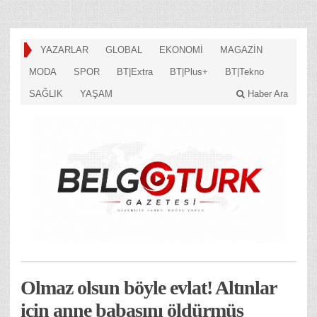
YAZARLAR
GLOBAL
EKONOMİ
MAGAZİN
MODA
SPOR
BT|Extra
BT|Plus+
BT|Tekno
SAĞLIK
YAŞAM
Haber Ara
Olmaz olsun böyle evlat! Altınlar
için anne babasını öldürmüş