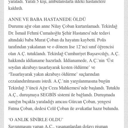
yaraladı. Yaralı 5 kişi, ambulanslarla ildeki hastanelere
kaldırdı.
ANNE VE BABA HASTANEDE ÖLDÜ
Durumu ağır olan anne Nilay Çoban kurtarılamadı. Tekirdağ
Dr. İsmail Fehmi Cumalıoğlu Şehir Hastanesi’nde tedavi
altındaki baba Murat Çoban da hayatını kaybetti. Polis
tarafından yakalanan ve o dönem lise 12’nci sınıf öğrencisi
olan A.Ç. tutuklandı. Tekirdağ Cumhuriyet Başsavcılığı, A.Ç.
hakkında iddianame hazırladı. İddianamede, A.Ç.’nin ‘Üst
soydan akrabayı tasarlayarak kesten öldürme’ ve
‘Tasarlayarak yakın akrabayı öldürme’ suçlarından
cezalandırılmasını istedi. A.Ç.’nin yargılanmasına bugün
Tekirdağ 3’üncü Ağır Ceza Mahkemesi’nde başlandı. Tutuklu
A.Ç., duruşmaya SEGBİS sistemi ile bağlandı. Duruşmada
sanığın bıçakla yaraladığı amcası Gürcan Çoban, yengesi
Fatma Çoban, dedesi Celil Çoban ile avukatlar hazır bulundu.
‘O ANLIK SİNİRLE OLDU’
Savunmasını yapan A.Ç., yaşananlardan dolayı pişman