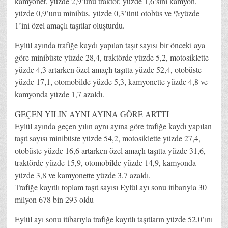
kamyonet, yüzde 2,9’unu traktör, yüzde 1,6’sını kamyon,
yüzde 0,9’unu minibüs, yüzde 0,3’ünü otobüs ve %yüzde
1’ini özel amaçlı taşıtlar oluşturdu.
Eylül ayında trafiğe kaydı yapılan taşıt sayısı bir önceki aya
göre minibüste yüzde 28,4, traktörde yüzde 5,2, motosiklette
yüzde 4,3 artarken özel amaçlı taşıtta yüzde 52,4, otobüste
yüzde 17,1, otomobilde yüzde 5,3, kamyonette yüzde 4,8 ve
kamyonda yüzde 1,7 azaldı.
GEÇEN YILIN AYNI AYINA GÖRE ARTTI
Eylül ayında geçen yılın aynı ayına göre trafiğe kaydı yapılan
taşıt sayısı minibüste yüzde 54,2, motosiklette yüzde 27,4,
otobüste yüzde 16,6 artarken özel amaçlı taşıtta yüzde 31,6,
traktörde yüzde 15,9, otomobilde yüzde 14,9, kamyonda
yüzde 3,8 ve kamyonette yüzde 3,7 azaldı.
Trafiğe kayıtlı toplam taşıt sayısı Eylül ayı sonu itibarıyla 30
milyon 678 bin 293 oldu
Eylül ayı sonu itibarıyla trafiğe kayıtlı taşıtların yüzde 52,0’ını