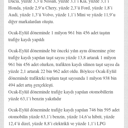
Dacia, yüzde 3,3’ü Nissan, yüzde 3,1’i Kia, yüzde 3,1’i
Honda, yüzde 2,9’u Chery, yüzde 2,3’ü Ford, yüzde 1,8’i
Audi, yüzde 1,3’ü Volvo, yüzde 1,1’i Mini ve yüzde 11,9’u
diğer markalardan oluştu.
Ocak-Eylül döneminde 1 milyon 961 bin 456 adet taşıtın
trafiğe kaydı yapıldı
Ocak-Eylül döneminde bir önceki yılın aynı dönemine göre
trafiğe kaydı yapılan taşıt sayısı yüzde 13,8 artarak 1 milyon
961 bin 456 adet olurken, trafikten kaydı silinen taşıt sayısı da
yüzde 2,1 artarak 22 bin 962 adet oldu. Böylece Ocak-Eylül
döneminde trafikteki toplam taşıt sayısında 1 milyon 938 bin
494 adet artış gerçekleşti.
Ocak-Eylül döneminde trafiğe kaydı yapılan otomobillerin
yüzde 63,1’i benzin yakıtlıdır
Ocak-Eylül döneminde trafiğe kaydı yapılan 746 bin 595 adet
otomobilin yüzde 63,1’i benzin, yüzde 14,6’sı hibrit, yüzde
12,4’ü dizel, yüzde 8,8’i elektrikli ve yüzde 1,1’i LPG