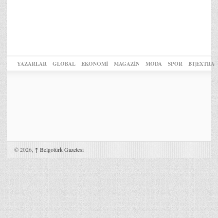
YAZARLAR
GLOBAL
EKONOMİ
MAGAZİN
MODA
SPOR
BT|EXTRA
© 2026,
↑
Belgotürk Gazetesi