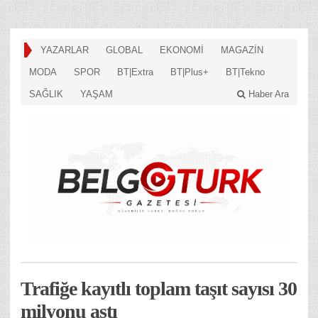
YAZARLAR
GLOBAL
EKONOMİ
MAGAZİN
MODA
SPOR
BT|Extra
BT|Plus+
BT|Tekno
SAĞLIK
YAŞAM
Haber Ara
Trafiğe kayıtlı toplam taşıt sayısı 30
milyonu aştı