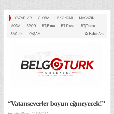
YAZARLAR
GLOBAL
EKONOMİ
MAGAZİN
MODA
SPOR
BT|Extra
BT|Plus+
BT|Tekno
SAĞLIK
YAŞAM
Haber Ara
“Vatanseverler boyun eğmeyecek!”
Son güncelleme :
05/04/2021