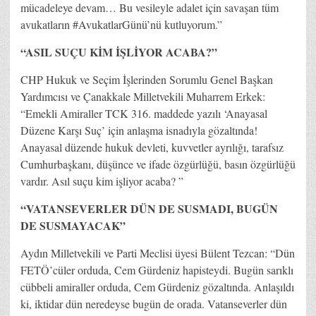
mücadeleye devam… Bu vesileyle adalet için savaşan tüm
avukatların #AvukatlarGünü’nü kutluyorum.”
“ASIL SUÇU KİM İŞLİYOR ACABA?”
CHP Hukuk ve Seçim İşlerinden Sorumlu Genel Başkan
Yardımcısı ve Çanakkale Milletvekili Muharrem Erkek:
“Emekli Amiraller TCK 316. maddede yazılı ‘Anayasal
Düzene Karşı Suç’ için anlaşma isnadıyla gözaltında!
Anayasal düzende hukuk devleti, kuvvetler ayrılığı, tarafsız
Cumhurbaşkanı, düşünce ve ifade özgürlüğü, basın özgürlüğü
vardır. Asıl suçu kim işliyor acaba? ”
“VATANSEVERLER DÜN DE SUSMADI, BUGÜN
DE SUSMAYACAK”
Aydın Milletvekili ve Parti Meclisi üyesi Bülent Tezcan: “Dün
FETÖ’cüler orduda, Cem Gürdeniz hapisteydi. Bugün sarıklı
cübbeli amiraller orduda, Cem Gürdeniz gözaltında. Anlaşıldı
ki, iktidar dün neredeyse bugün de orada. Vatanseverler dün