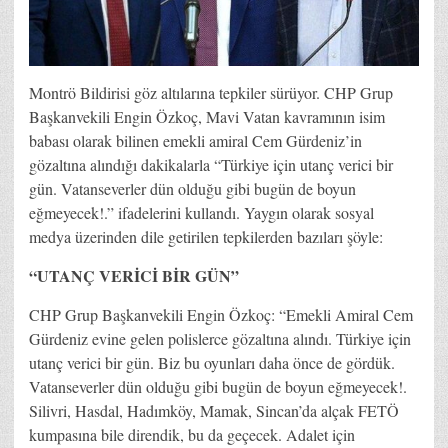
Montrö Bildirisi göz altılarına tepkiler sürüyor. CHP Grup
Başkanvekili Engin Özkoç, Mavi Vatan kavramının isim
babası olarak bilinen emekli amiral Cem Gürdeniz’in
gözaltına alındığı dakikalarla “Türkiye için utanç verici bir
gün. Vatanseverler dün olduğu gibi bugün de boyun
eğmeyecek!.” ifadelerini kullandı. Yaygın olarak sosyal
medya üzerinden dile getirilen tepkilerden bazıları şöyle:
“UTANÇ VERİCİ BİR GÜN”
CHP Grup Başkanvekili Engin Özkoç: “Emekli Amiral Cem
Gürdeniz evine gelen polislerce gözaltına alındı. Türkiye için
utanç verici bir gün. Biz bu oyunları daha önce de gördük.
Vatanseverler dün olduğu gibi bugün de boyun eğmeyecek!.
Silivri, Hasdal, Hadımköy, Mamak, Sincan’da alçak FETÖ
kumpasına bile direndik, bu da geçecek. Adalet için