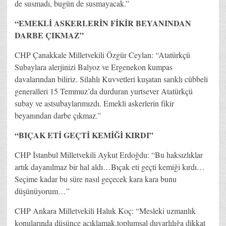
de susmadı, bugün de susmayacak.”
“EMEKLİ ASKERLERİN FİKİR BEYANINDAN
DARBE ÇIKMAZ”
CHP Çanakkale Milletvekili Özgür Ceylan: “Atatürkçü
Subaylara alerjinizi Balyoz ve Ergenekon kumpas
davalarından biliriz. Silahlı Kuvvetleri kuşatan sarıklı cübbeli
generalleri 15 Temmuz’da durduran yurtsever Atatürkçü
subay ve astsubaylarımızdı. Emekli askerlerin fikir
beyanından darbe çıkmaz.”
“BIÇAK ETİ GEÇTİ KEMİĞİ KIRDI”
CHP İstanbul Milletvekili Aykut Erdoğdu: “Bu haksızlıklar
artık dayanılmaz bir hal aldı…Bıçak eti geçti kemiği kırdı…
Seçime kadar bu süre nasıl geçecek kara kara bunu
düşünüyorum…”
CHP Ankara Milletvekili Haluk Koç: “Mesleki uzmanlık
konularında düşünce açıklamak,toplumsal duyarlılığa dikkat