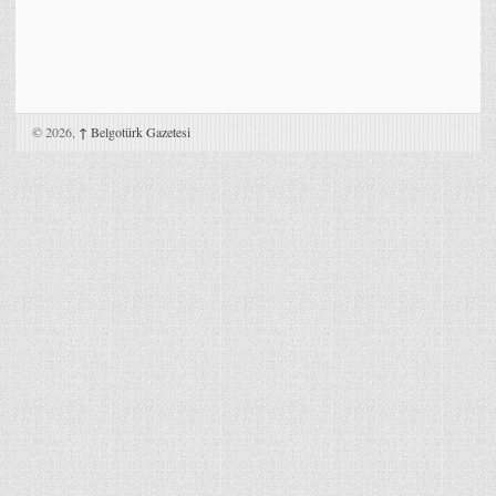
© 2026,
↑
Belgotürk Gazetesi