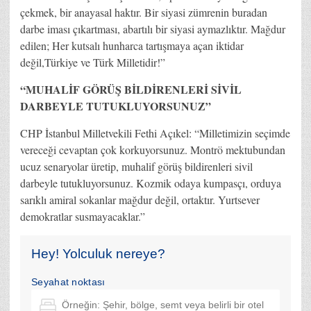
çekmek, bir anayasal haktır. Bir siyasi zümrenin buradan
darbe iması çıkartması, abartılı bir siyasi aymazlıktır. Mağdur
edilen; Her kutsalı hunharca tartışmaya açan iktidar
değil,Türkiye ve Türk Milletidir!”
“MUHALİF GÖRÜŞ BİLDİRENLERİ SİVİL
DARBEYLE TUTUKLUYORSUNUZ”
CHP İstanbul Milletvekili Fethi Açıkel: “Milletimizin seçimde
vereceği cevaptan çok korkuyorsunuz. Montrö mektubundan
ucuz senaryolar üretip, muhalif görüş bildirenleri sivil
darbeyle tutukluyorsunuz. Kozmik odaya kumpasçı, orduya
sarıklı amiral sokanlar mağdur değil, ortaktır. Yurtsever
demokratlar susmayacaklar.”
Hey! Yolculuk nereye?
Seyahat noktası