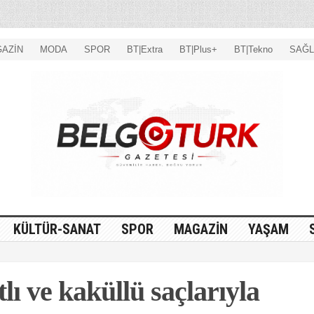
AZİN
MODA
SPOR
BT|Extra
BT|Plus+
BT|Tekno
SAĞL
KÜLTÜR-SANAT
SPOR
MAGAZİN
YAŞAM
lı ve kaküllü saçlarıyla