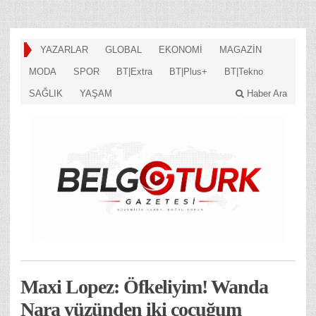
YAZARLAR
GLOBAL
EKONOMİ
MAGAZİN
MODA
SPOR
BT|Extra
BT|Plus+
BT|Tekno
SAĞLIK
YAŞAM
Haber Ara
Maxi Lopez: Öfkeliyim! Wanda
Nara yüzünden iki çocuğum