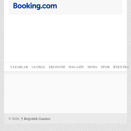
YAZARLAR
GLOBAL
EKONOMİ
MAGAZİN
MODA
SPOR
BT|EXTRA
© 2026,
↑
Belgotürk Gazetesi