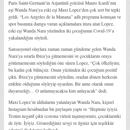
Paris Saint-Germain’in Arjantinli golcüsü Mauro Icardi’nin
eşi Wanda Nara’ya eski eşi Maxi Lopez’den çok sert bir tepki
geldi. “Los Angeles de la Manana” adlı programa konuşan ve
spor basınına damga vuran açıklamalara imza atan Lopez,
eski eşi Wanda Nara yüzünden iki çocuğunun Covid-19’a
yakalandığını söyledi.
Sansasyonel olaylara zaman zaman gündeme gelen Wanda
Nara’ya ısrarla Ibiza’ya gitmemesini ve çocuklarını oraya
götürmemesini söylediğini öne süren Lopez, “Çok öfkeliyim;
bu kadın çok bilinçsiz. Onun yüzünden iki çocuğum pozitif
çıktı. Ibiza’ya gitmemesini söyledim, oradan dönen herkesin
enfekte olduğunu söyleyip uyardım. Bir anne olarak onun
duyarsızlığı… O anlamayacaksa kim anlayacak” dedi.
Maxi Lopez’in iddialarını yalanlayan Wanda Nara, kişisel
Instagram hesabından bir paylaşım yaptı ve “Hepimiz iyiyiz.
Testim negatif çıktı (corona virüsü taşımıyorum), çocuklarınki
de öyle. İyiyiz. Gösterdiğiniz sevgi ve ilginiz için teşekkür
ederim” ifadelerini kullandı.