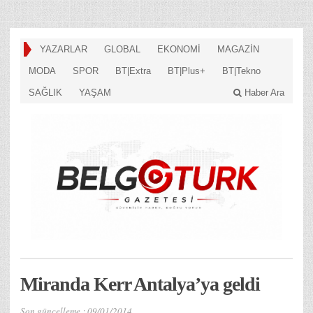
YAZARLAR
GLOBAL
EKONOMİ
MAGAZİN
MODA
SPOR
BT|Extra
BT|Plus+
BT|Tekno
SAĞLIK
YAŞAM
Haber Ara
Miranda Kerr Antalya’ya geldi
Son güncelleme :
09/01/2014