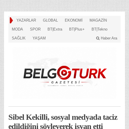
YAZARLAR
GLOBAL
EKONOMİ
MAGAZİN
MODA
SPOR
BT|Extra
BT|Plus+
BT|Tekno
SAĞLIK
YAŞAM
Haber Ara
Sibel Kekilli, sosyal medyada taciz
edildiğini söyleyerek isyan etti