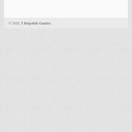
© 2026,
↑
Belgotürk Gazetesi