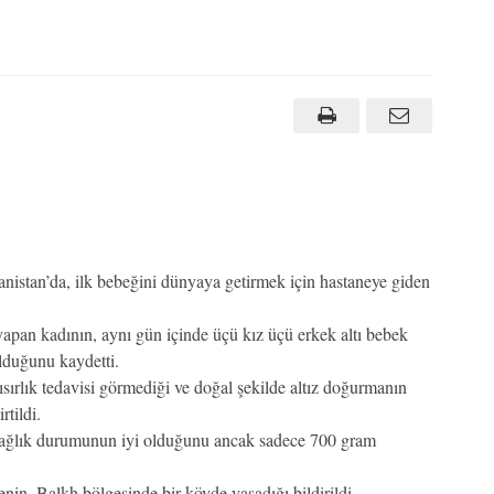
nistan’da, ilk bebeğini dünyaya getirmek için hastaneye giden
yapan kadının, aynı gün içinde üçü kız üçü erkek altı bebek
lduğunu kaydetti.
sırlık tedavisi görmediği ve doğal şekilde altız doğurmanın
tildi.
sağlık durumunun iyi olduğunu ancak sadece 700 gram
in, Balkh bölgesinde bir köyde yaşadığı bildirildi.