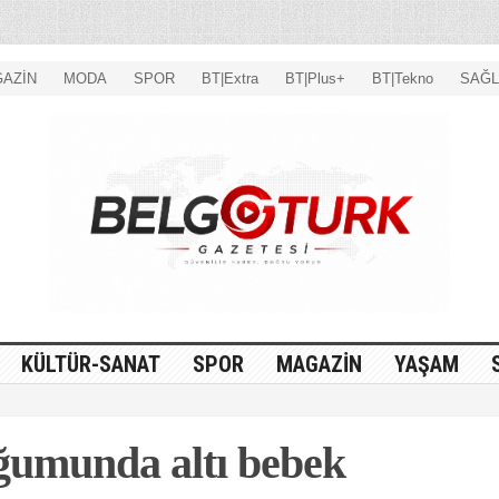
AZİN
MODA
SPOR
BT|Extra
BT|Plus+
BT|Tekno
SAĞL
KÜLTÜR-SANAT
SPOR
MAGAZİN
YAŞAM
ğumunda altı bebek