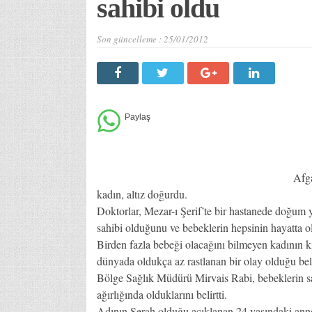
sahibi oldu
Son güncelleme :
25/01/2012
Afga
kadın, altız doğurdu.
Doktorlar, Mezar-ı Şerif’te bir hastanede doğum 
sahibi olduğunu ve bebeklerin hepsinin hayatta o
Birden fazla bebeği olacağını bilmeyen kadının kı
dünyada oldukça az rastlanan bir olay olduğu belir
Bölge Sağlık Müdürü Mirvais Rabi, bebeklerin 
ağırlığında olduklarını belirtti.
Adının Şerah olduğu açıklanan 24 yaşındaki annen