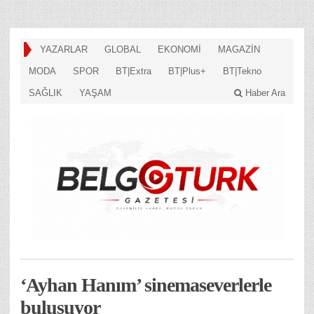
YAZARLAR
GLOBAL
EKONOMİ
MAGAZİN
MODA
SPOR
BT|Extra
BT|Plus+
BT|Tekno
SAĞLIK
YAŞAM
Haber Ara
‘Ayhan Hanım’ sinemaseverlerle
buluşuyor