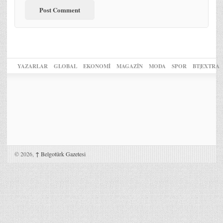
YAZARLAR
GLOBAL
EKONOMİ
MAGAZİN
MODA
SPOR
BT|EXTRA
© 2026,
↑
Belgotürk Gazetesi