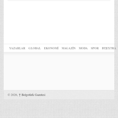
YAZARLAR
GLOBAL
EKONOMİ
MAGAZİN
MODA
SPOR
BT|EXTRA
© 2026,
↑
Belgotürk Gazetesi