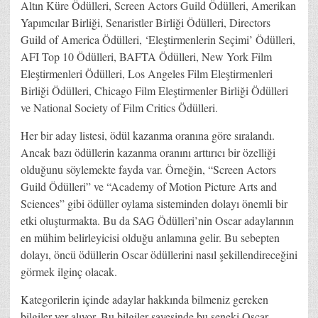
Altın Küre Ödülleri, Screen Actors Guild Ödülleri, Amerikan
Yapımcılar Birliği, Senaristler Birliği Ödülleri, Directors
Guild of America Ödülleri, ‘Eleştirmenlerin Seçimi’ Ödülleri,
AFI Top 10 Ödülleri, BAFTA Ödülleri, New York Film
Eleştirmenleri Ödülleri, Los Angeles Film Eleştirmenleri
Birliği Ödülleri, Chicago Film Eleştirmenler Birliği Ödülleri
ve National Society of Film Critics Ödülleri.
Her bir aday listesi, ödül kazanma oranına göre sıralandı.
Ancak bazı ödüllerin kazanma oranını arttırıcı bir özelliği
olduğunu söylemekte fayda var. Örneğin, “Screen Actors
Guild Ödülleri” ve “Academy of Motion Picture Arts and
Sciences” gibi ödüller oylama sisteminden dolayı önemli bir
etki oluşturmakta. Bu da SAG Ödülleri’nin Oscar adaylarının
en mühim belirleyicisi olduğu anlamına gelir. Bu sebepten
dolayı, öncü ödüllerin Oscar ödüllerini nasıl şekillendireceğini
görmek ilginç olacak.
Kategorilerin içinde adaylar hakkında bilmeniz gereken
bilgiler yer alıyor. Bu bilgiler sayesinde bu seneki Oscar