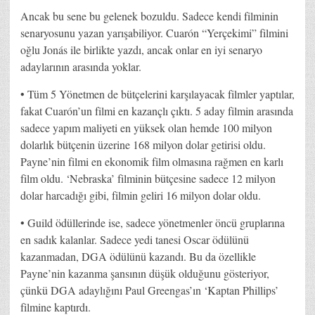
Ancak bu sene bu gelenek bozuldu. Sadece kendi filminin
senaryosunu yazan yarışabiliyor. Cuarón “Yerçekimi” filmini
oğlu Jonás ile birlikte yazdı, ancak onlar en iyi senaryo
adaylarının arasında yoklar.
• Tüm 5 Yönetmen de bütçelerini karşılayacak filmler yaptılar,
fakat Cuarón’un filmi en kazançlı çıktı. 5 aday filmin arasında
sadece yapım maliyeti en yüksek olan hemde 100 milyon
dolarlık bütçenin üzerine 168 milyon dolar getirisi oldu.
Payne’nin filmi en ekonomik film olmasına rağmen en karlı
film oldu. ‘Nebraska’ filminin bütçesine sadece 12 milyon
dolar harcadığı gibi, filmin geliri 16 milyon dolar oldu.
• Guild ödüllerinde ise, sadece yönetmenler öncü gruplarına
en sadık kalanlar. Sadece yedi tanesi Oscar ödülünü
kazanmadan, DGA ödülünü kazandı. Bu da özellikle
Payne’nin kazanma şansının düşük olduğunu gösteriyor,
çünkü DGA adaylığını Paul Greengas’ın ‘Kaptan Phillips’
filmine kaptırdı.