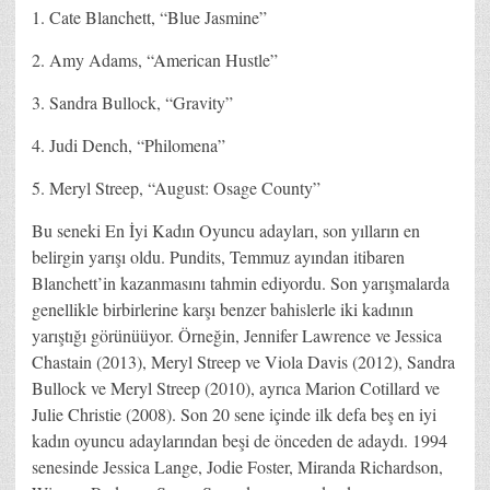
1. Cate Blanchett, “Blue Jasmine”
2. Amy Adams, “American Hustle”
3. Sandra Bullock, “Gravity”
4. Judi Dench, “Philomena”
5. Meryl Streep, “August: Osage County”
Bu seneki En İyi Kadın Oyuncu adayları, son yılların en
belirgin yarışı oldu. Pundits, Temmuz ayından itibaren
Blanchett’in kazanmasını tahmin ediyordu. Son yarışmalarda
genellikle birbirlerine karşı benzer bahislerle iki kadının
yarıştığı görünüüyor. Örneğin, Jennifer Lawrence ve Jessica
Chastain (2013), Meryl Streep ve Viola Davis (2012), Sandra
Bullock ve Meryl Streep (2010), ayrıca Marion Cotillard ve
Julie Christie (2008). Son 20 sene içinde ilk defa beş en iyi
kadın oyuncu adaylarından beşi de önceden de adaydı. 1994
senesinde Jessica Lange, Jodie Foster, Miranda Richardson,