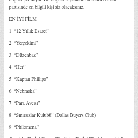
partisinde en bilgili kişi siz olacaksınız.
EN İYİ FİLM
1. “12 Yıllık Esaret”
2. “Yerçekimi”
3. “Düzenbaz”
4. “Her”
5. “Kaptan Phillips”
6. “Nebraska”
7. “Para Avcısı”
8. “Sınırsızlar Kulubü” (Dallas Buyers Club)
9. “Philomena”