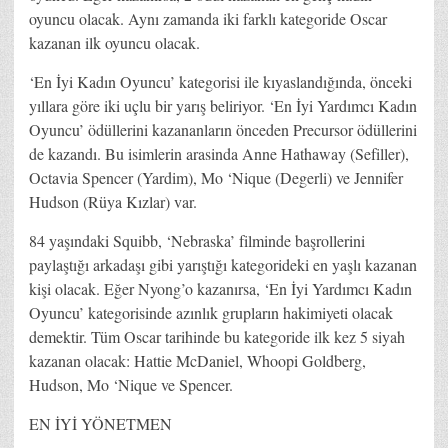
oyuncu olacak. Aynı zamanda iki farklı kategoride Oscar
kazanan ilk oyuncu olacak.
‘En İyi Kadın Oyuncu’ kategorisi ile kıyaslandığında, önceki
yıllara göre iki uçlu bir yarış beliriyor. ‘En İyi Yardımcı Kadın
Oyuncu’ ödüllerini kazananların önceden Precursor ödüllerini
de kazandı. Bu isimlerin arasinda Anne Hathaway (Sefiller),
Octavia Spencer (Yardim), Mo ‘Nique (Degerli) ve Jennifer
Hudson (Rüya Kızlar) var.
84 yaşındaki Squibb, ‘Nebraska’ filminde başrollerini
paylaştığı arkadaşı gibi yarıştığı kategorideki en yaşlı kazanan
kişi olacak. Eğer Nyong’o kazanırsa, ‘En İyi Yardımcı Kadın
Oyuncu’ kategorisinde azınlık grupların hakimiyeti olacak
demektir. Tüm Oscar tarihinde bu kategoride ilk kez 5 siyah
kazanan olacak: Hattie McDaniel, Whoopi Goldberg,
Hudson, Mo ‘Nique ve Spencer.
EN İYİ YÖNETMEN