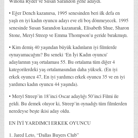
Winona Ryder ve Susan Sarandon gene adaydı.
• Eğer Dench kazanırsa, 1995 senesinden beri ilk defa en
yaşlı en iyi kadın oyuncu adayı eve eli boş dönmeyecek. 1995
senesinde Susan Sarandon kazanarak, Elisabeth Shue, Sharon
Stone, Meryl Streep ve Emma Thompson’u geride bırakmıştı.
• Kim demiş 40 yaşından büyük kadınların iyi filmlerde
oynayamacağını? Bu seneki ‘En İyi Kadın oyuncu’
adaylarının yaş ortalaması 55. Bu ortalama tüm diğer 4
kategorilerdeki yaş ortalamasından daha yüksek. (En iyi
erkek oyuncu 47, En iyi yardımcı erkek oyuncu 35 ve en iyi
yardımcı kadın oyuncu 44 yaşında).
• Meryl Streep’in 18’inci Oscar adaylığı 50’inci Filmi ile
geldi. Bu demek oluyor ki, Streep’in oynadığı tüm filmlerden
neredeyse beşte ikisi aday oldu.
EN İYİ YARDIMCI ERKEK OYUNCU
1. Jared Leto, “Dallas Buyers Club”