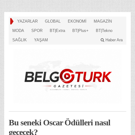
YAZARLAR
GLOBAL
EKONOMİ
MAGAZİN
MODA
SPOR
BT|Extra
BT|Plus+
BT|Tekno
SAĞLIK
YAŞAM
Haber Ara
Bu seneki Oscar Ödülleri nasıl
geçecek?