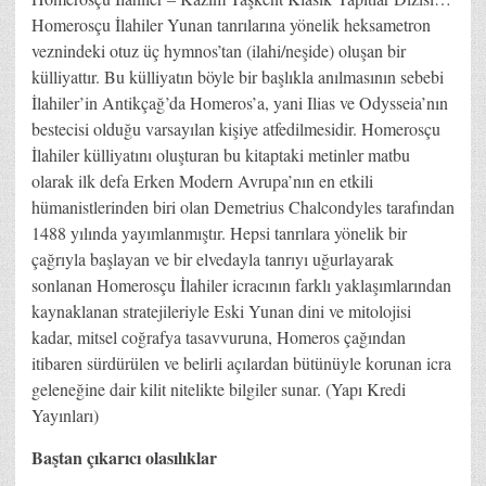
Homerosçu İlahiler Yunan tanrılarına yönelik heksametron
veznindeki otuz üç hymnos’tan (ilahi/neşide) oluşan bir
külliyattır. Bu külliyatın böyle bir başlıkla anılmasının sebebi
İlahiler’in Antikçağ’da Homeros’a, yani Ilias ve Odysseia’nın
bestecisi olduğu varsayılan kişiye atfedilmesidir. Homerosçu
İlahiler külliyatını oluşturan bu kitaptaki metinler matbu
olarak ilk defa Erken Modern Avrupa’nın en etkili
hümanistlerinden biri olan Demetrius Chalcondyles tarafından
1488 yılında yayımlanmıştır. Hepsi tanrılara yönelik bir
çağrıyla başlayan ve bir elvedayla tanrıyı uğurlayarak
sonlanan Homerosçu İlahiler icracının farklı yaklaşımlarından
kaynaklanan stratejileriyle Eski Yunan dini ve mitolojisi
kadar, mitsel coğrafya tasavvuruna, Homeros çağından
itibaren sürdürülen ve belirli açılardan bütünüyle korunan icra
geleneğine dair kilit nitelikte bilgiler sunar. (Yapı Kredi
Yayınları)
Baştan çıkarıcı olasılıklar