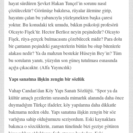
hayat sürdüren Şevket Hakan Tunçel’in sorunu nasıl
çözülecektir? Görünüşe bakılırsa, rüyalar âlemine girip,
hayatını çalan bu yabancıyla yüzleşmekten başka çaresi
yoktur. Bu konudaki tek umudu, bıkkın psikoloji profesörü
Olcayto Fişek’tir. Hector Berlioz neyin peşindedir? Olcayto
Fişek, rüya-gerçek bulmacasını çözebilecek midir? Para dolu
bir çantanın peşindeki gangsterlerin bütün bu olup bitenlerle
alakası nedir? Ya da mahzun bestekâr Hüseyin Bey’in? Tüm
bu soruların yanıtı, yüzyılın son güneş tutulması esnasında
açığa çıkacaktır. (Alfa Yayıncılık)
Yapı sanatına ilişkin zengin bir sözlük
Vahap Candan’dan Köy Yapı Sanatı Sözlüğü. “Spor ya da
kültür amaçlı gezilerim sırasında mimarlık alanında daha önce
duymadığım Türkçe ifadeler, köy yapılarına daha dikkatle
bakmama neden oldu. Yapı sanatına ilişkin zengin bir söz
varlığına sahip olduğumuzu seziyordum. Eski kaynaklara
bakınca o sözcüklerin, zaman tünelinde bizi geziye götüren