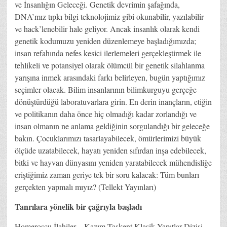
ve İnsanlığın Geleceği. Genetik devrimin şafağında,
DNA’mız tıpkı bilgi teknolojimiz gibi okunabilir, yazılabilir
ve hack’lenebilir hale geliyor. Ancak insanlık olarak kendi
genetik kodumuzu yeniden düzenlemeye başladığımızda;
insan refahında nefes kesici ilerlemeleri gerçekleştirmek ile
tehlikeli ve potansiyel olarak ölümcül bir genetik silahlanma
yarışına inmek arasındaki farkı belirleyen, bugün yaptığımız
seçimler olacak. Bilim insanlarının bilimkurguyu gerçeğe
dönüştürdüğü laboratuvarlara girin. En derin inançların, etiğin
ve politikanın daha önce hiç olmadığı kadar zorlandığı ve
insan olmanın ne anlama geldiğinin sorgulandığı bir geleceğe
bakın. Çocuklarımızı tasarlayabilecek, ömürlerimizi büyük
ölçüde uzatabilecek, hayatı yeniden sıfırdan inşa edebilecek,
bitki ve hayvan dünyasını yeniden yaratabilecek mühendisliğe
eriştiğimiz zaman geriye tek bir soru kalacak: Tüm bunları
gerçekten yapmalı mıyız? (Tellekt Yayınları)
Tanrılara yönelik bir çağrıyla başladı
Homerosçu İlahiler – Kazım Taşkent Klasik Yapıtlar Dizisi…