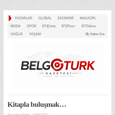
YAZARLAR
GLOBAL
EKONOMİ
MAGAZİN
MODA
SPOR
BT|Extra
BT|Plus+
BT|Tekno
SAĞLIK
YAŞAM
Haber Ara
Kitapla buluşmak…
Son güncelleme :
18/04/2021