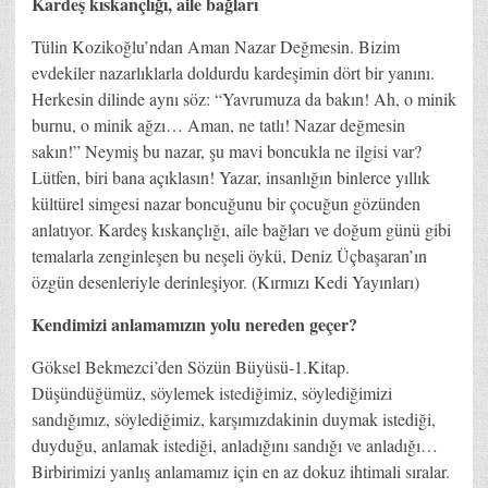
Kardeş kıskançlığı, aile bağları
Tülin Kozikoğlu’ndan Aman Nazar Değmesin. Bizim
evdekiler nazarlıklarla doldurdu kardeşimin dört bir yanını.
Herkesin dilinde aynı söz: “Yavrumuza da bakın! Ah, o minik
burnu, o minik ağzı… Aman, ne tatlı! Nazar değmesin
sakın!” Neymiş bu nazar, şu mavi boncukla ne ilgisi var?
Lütfen, biri bana açıklasın! Yazar, insanlığın binlerce yıllık
kültürel simgesi nazar boncuğunu bir çocuğun gözünden
anlatıyor. Kardeş kıskançlığı, aile bağları ve doğum günü gibi
temalarla zenginleşen bu neşeli öykü, Deniz Üçbaşaran’ın
özgün desenleriyle derinleşiyor. (Kırmızı Kedi Yayınları)
Kendimizi anlamamızın yolu nereden geçer?
Göksel Bekmezci’den Sözün Büyüsü-1.Kitap.
Düşündüğümüz, söylemek istediğimiz, söylediğimizi
sandığımız, söylediğimiz, karşımızdakinin duymak istediği,
duyduğu, anlamak istediği, anladığını sandığı ve anladığı…
Birbirimizi yanlış anlamamız için en az dokuz ihtimali sıralar.