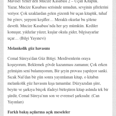
Mavisel Yener’den Mucize Kasabası 2 – Uçan Kitaplık.
Yazar, Mucize Kasabası serisinde umudun, sevginin şifrelerini
veriyor. Çok uzaklardan gelen gizemli bir uçan kitaplık, tuhaf
bir görev, yepyeni keşifler… Meraklı okurlar bu şölene
davetli. Mucize Kasabası’nda her şey mümkün. Kediler
konuşur, yıldızlar yüzer, kuşlar okula gider, bilgisayarlar
uçar… (Bilgi Yayınevi)
Melankolik güz havasını
Cemal Süreya’dan Güz Bitigi. Merdivenlerin oraya
koşuyorum, Beklemek gövde kazanması zamanın; Çok erken
gelmişim seni bulamıyorum, Bir şeyin provası yapılıyor sanki.
Sıcak Nal’dan bir gün sonra yayımlanan kitap, o kitabın
melankolik güz havasını kışa tamamlar. Düzyazıdan şiire,
beyite ve şarkıya birçok ifadeyi birleştiren kitap aslında tek bir
şiirdir, Cemal Süreya’nın son ve evrensel şarkısıdır. (Can
Yayınları)
Farklı bakış açılarına açık meseleler