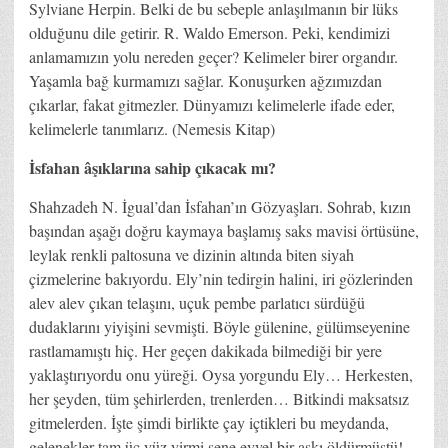
Sylviane Herpin. Belki de bu sebeple anlaşılmanın bir lüks
olduğunu dile getirir. R. Waldo Emerson. Peki, kendimizi
anlamamızın yolu nereden geçer? Kelimeler birer organdır.
Yaşamla bağ kurmamızı sağlar. Konuşurken ağzımızdan
çıkarlar, fakat gitmezler. Dünyamızı kelimelerle ifade eder,
kelimelerle tanımlarız. (Nemesis Kitap)
İsfahan âşıklarına sahip çıkacak mı?
Shahzadeh N. İgual’dan İsfahan’ın Gözyaşları. Sohrab, kızın
başından aşağı doğru kaymaya başlamış saks mavisi örtüsüne,
leylak renkli paltosuna ve dizinin altında biten siyah
çizmelerine bakıyordu. Ely’nin tedirgin halini, iri gözlerinden
alev alev çıkan telaşını, uçuk pembe parlatıcı sürdüğü
dudaklarını yiyişini sevmişti. Böyle gülenine, gülümseyenine
rastlamamıştı hiç. Her geçen dakikada bilmediği bir yere
yaklaştırıyordu onu yüreği. Oysa yorgundu Ely… Herkesten,
her şeyden, tüm şehirlerden, trenlerden… Bitkindi maksatsız
gitmelerden. İşte şimdi birlikte çay içtikleri bu meydanda,
gelenekler tam üç yüz yirmi sene evvel bir aşkı öldürmüştü!