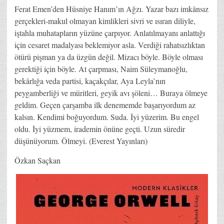
Ferat Emen’den Hüsniye Hanım’ın Ağzı. Yazar bazı imkânsız
gerçekleri-makul olmayan kimlikleri sivri ve ısıran diliyle,
iştahla muhatapların yüzüne çarpıyor. Anlatılmayanı anlattığı
için cesaret madalyası beklemiyor asla. Verdiği rahatsızlıktan
ötürü pişman ya da üzgün değil. Mizacı böyle. Böyle olması
gerektiği için böyle. At çarpması, Naim Süleymanoğlu,
bekârlığa veda partisi, kaçakçılar, Aya Leyla’nın
peygamberliği ve müritleri, geyik avı şöleni… Buraya ölmeye
geldim. Geçen çarşamba ilk denememde başarıyordum az
kalsın. Kendimi boğuyordum. Suda. İyi yüzerim. Bu engel
oldu. İyi yüzmem, irademin önüne geçti. Uzun süredir
düşünüyorum. Ölmeyi. (Everest Yayınları)
Özkan Saçkan