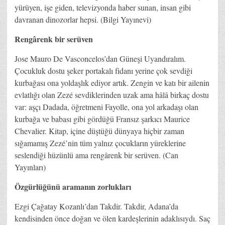
yürüyen, işe giden, televizyonda haber sunan, insan gibi
davranan dinozorlar hepsi. (Bilgi Yayınevi)
Rengârenk bir serüven
Jose Mauro De Vasconcelos’dan Güneşi Uyandıralım.
Çocukluk dostu şeker portakalı fidanı yerine çok sevdiği
kurbağası ona yoldaşlık ediyor artık. Zengin ve katı bir ailenin
evlatlığı olan Zezé sevdiklerinden uzak ama hâlâ birkaç dostu
var: aşçı Dadada, öğretmeni Fayolle, ona yol arkadaşı olan
kurbağa ve babası gibi gördüğü Fransız şarkıcı Maurice
Chevalier. Kitap, içine düştüğü dünyaya hiçbir zaman
sığamamış Zezé’nin tüm yalnız çocukların yüreklerine
seslendiği hüzünlü ama rengârenk bir serüven. (Can
Yayınları)
Özgürlüğünü aramanın zorlukları
Ezgi Çağatay Kozanlı’dan Takdir. Takdir, Adana’da
kendisinden önce doğan ve ölen kardeşlerinin adaklısıydı. Saç