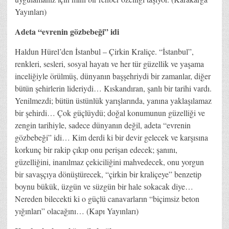
Yayınları)
Adeta “evrenin gözbebeği” idi
Haldun Hürel’den İstanbul – Çirkin Kraliçe. “İstanbul”,
renkleri, sesleri, sosyal hayatı ve her tür güzellik ve yaşama
inceliğiyle örülmüş, dünyanın başşehriydi bir zamanlar, diğer
bütün şehirlerin lideriydi… Kıskandıran, şanlı bir tarihi vardı.
Yenilmezdi; bütün üstünlük yarışlarında, yanına yaklaşılamaz
bir şehirdi… Çok güçlüydü; doğal konumunun güzelliği ve
zengin tarihiyle, sadece dünyanın değil, adeta “evrenin
gözbebeği” idi… Kim derdi ki bir devir gelecek ve karşısına
korkunç bir rakip çıkıp onu perişan edecek; şanını,
güzelliğini, inanılmaz çekiciliğini mahvedecek, onu yorgun
bir savaşçıya dönüştürecek, “çirkin bir kraliçeye” benzetip
boynu bükük, üzgün ve süzgün bir hale sokacak diye…
Nereden bilecekti ki o güçlü canavarların “biçimsiz beton
yığınları” olacağını… (Kapı Yayınları)