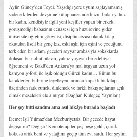
Aylin Güney’den Teyel. Yaşadığı yere uyum sağlayamamış,
sadece kilerden devşirme kütüphanesinde huzur bulan yalnız
bir kadın, kendisiyle ilgili yeni keşifler yapan bir erkek,
görüşmediği babasının cenazesi için huzurevine giden
üniversite öğretim görevlisi, disiplin cezası olarak kitap
okutulan liseli bir genç kız, eski aşkı için eşini ve çocuğunu
terk eden bir adam, geceleri seyyar arabasıyla sokaklarda
dolaşan bir nohut pilavcı, yalnız yaşayan bir edebiyat
öğretmeni ve Bakü’den Ankara’ya mal taşıyan uzun yol
kamyon şoförü ile âşık olduğu Gürcü kadın… Bütün bu
karakterleri birbirine teyelleyen turuncu kapaklı bir kitap
üzerinden fark etmek, dinlemek ve farklı bakış açılarına açık
olmak meseleleri ele alınıyor. (Dağhan Külegeç Yayınları)
Her şey bitti sandım ama asıl hikâye burada başladı
Demet Işıl Yılmaz’dan Mecburiyetsiz. Bir gecede hayat
değişir mi? Değişir! Kemoterapiler peş peşe geldi, çürük
kokusu artık beni ve yatağımı geçip tüm evi sardı. Her şeyimi