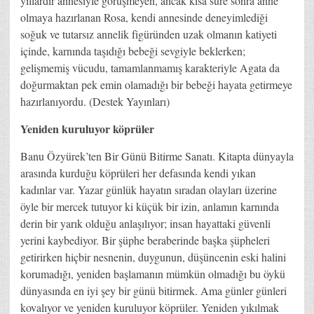
yıllardır annesiyle görüşmeyen, ancak kısa süre sonra anne
olmaya hazırlanan Rosa, kendi annesinde deneyimlediği
soğuk ve tutarsız annelik figüründen uzak olmanın katiyeti
içinde, karnında taşıdığı bebeği sevgiyle beklerken;
gelişmemiş vücudu, tamamlanmamış karakteriyle Agata da
doğurmaktan pek emin olamadığı bir bebeği hayata getirmeye
hazırlanıyordu. (Destek Yayınları)
Yeniden kuruluyor köprüler
Banu Özyürek’ten Bir Günü Bitirme Sanatı. Kitapta dünyayla
arasında kurduğu köprüleri her defasında kendi yıkan
kadınlar var. Yazar günlük hayatın sıradan olayları üzerine
öyle bir mercek tutuyor ki küçük bir izin, anlamın karnında
derin bir yarık olduğu anlaşılıyor; insan hayattaki güvenli
yerini kaybediyor. Bir şüphe beraberinde başka şüpheleri
getirirken hiçbir nesnenin, duygunun, düşüncenin eski halini
korumadığı, yeniden başlamanın mümkün olmadığı bu öykü
dünyasında en iyi şey bir günü bitirmek. Ama günler günleri
kovalıyor ve yeniden kuruluyor köprüler. Yeniden yıkılmak