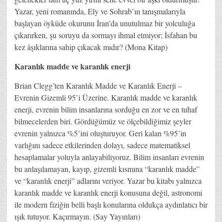
Yazar, yeni romanında, Ely ve Sohrab’ın tanışmalarıyla
başlayan öyküde okurunu İran’da unutulmaz bir yolculuğa
çıkarırken, şu soruyu da sormayı ihmal etmiyor; İsfahan bu
kez âşıklarına sahip çıkacak mıdır? (Mona Kitap)
Karanlık madde ve karanlık enerji
Brian Clegg’ten Karanlık Madde ve Karanlık Enerji –
Evrenin Gizemli 95’i Üzerine. Karanlık madde ve karanlık
enerji, evrenin bilim insanlarına sorduğu en zor ve en tuhaf
bilmecelerden biri. Gördüğümüz ve ölçebildiğimiz şeyler
evrenin yalnızca %5’ini oluşturuyor. Geri kalan %95’in
varlığını sadece etkilerinden dolayı, sadece matematiksel
hesaplamalar yoluyla anlayabiliyoruz. Bilim insanları evrenin
bu anlaşılamayan, kayıp, gizemli kısmına “karanlık madde”
ve “karanlık enerji” adlarını veriyor. Yazar bu kitabı yalnızca
karanlık madde ve karanlık enerji konusuna değil, astronomi
ile modern fiziğin belli başlı konularına oldukça aydınlatıcı bir
ışık tutuyor. Kaçırmayın. (Say Yayınları)