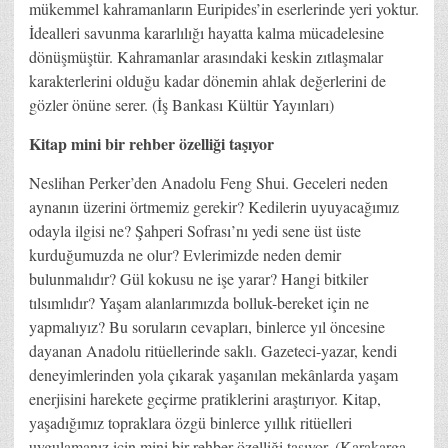
mükemmel kahramanların Euripides’in eserlerinde yeri yoktur.
İdealleri savunma kararlılığı hayatta kalma mücadelesine
dönüşmüştür. Kahramanlar arasındaki keskin zıtlaşmalar
karakterlerini olduğu kadar dönemin ahlak değerlerini de
gözler önüne serer. (İş Bankası Kültür Yayınları)
Kitap mini bir rehber özelliği taşıyor
Neslihan Perker’den Anadolu Feng Shui. Geceleri neden
aynanın üzerini örtmemiz gerekir? Kedilerin uyuyacağımız
odayla ilgisi ne? Şahperi Sofrası’nı yedi sene üst üste
kurduğumuzda ne olur? Evlerimizde neden demir
bulunmalıdır? Gül kokusu ne işe yarar? Hangi bitkiler
tılsımlıdır? Yaşam alanlarımızda bolluk-bereket için ne
yapmalıyız? Bu soruların cevapları, binlerce yıl öncesine
dayanan Anadolu ritüellerinde saklı. Gazeteci-yazar, kendi
deneyimlerinden yola çıkarak yaşanılan mekânlarda yaşam
enerjisini harekete geçirme pratiklerini araştırıyor. Kitap,
yaşadığımız topraklara özgü binlerce yıllık ritüelleri
uygulamanız için mini bir rehber özelliği taşıyor. (Karakarga