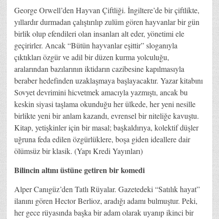
George Orwell’den Hayvan Çiftliği. İngiltere’de bir çiftlikte,
yıllardır durmadan çalıştırılıp zulüm gören hayvanlar bir gün
birlik olup efendileri olan insanları alt eder, yönetimi ele
geçirirler. Ancak “Bütün hayvanlar eşittir” sloganıyla
çıktıkları özgür ve adil bir düzen kurma yolculuğu,
aralarından bazılarının iktidarın cazibesine kapılmasıyla
beraber hedefinden uzaklaşmaya başlayacaktır. Yazar kitabını
Sovyet devrimini hicvetmek amacıyla yazmıştı, ancak bu
keskin siyasi taşlama okunduğu her ülkede, her yeni nesille
birlikte yeni bir anlam kazandı, evrensel bir niteliğe kavuştu.
Kitap, yetişkinler için bir masal; başkaldırıya, kolektif düşler
uğruna feda edilen özgürlüklere, boşa giden ideallere dair
ölümsüz bir klasik. (Yapı Kredi Yayınları)
Bilincin altını üstüne getiren bir komedi
Alper Canıgüz’den Tatlı Rüyalar. Gazetedeki “Satılık hayat”
ilanını gören Hector Berlioz, aradığı adamı bulmuştur. Peki,
her gece rüyasında başka bir adam olarak uyanıp ikinci bir