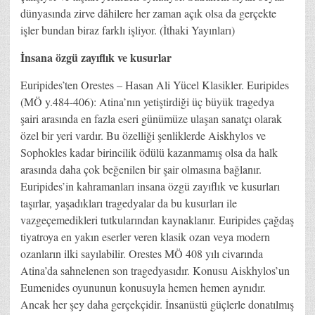
dünyasında zirve dâhilere her zaman açık olsa da gerçekte
işler bundan biraz farklı işliyor. (İthaki Yayınları)
İnsana özgü zayıflık ve kusurlar
Euripides’ten Orestes – Hasan Ali Yücel Klasikler. Euripides
(MÖ y.484-406): Atina’nın yetiştirdiği üç büyük tragedya
şairi arasında en fazla eseri günümüze ulaşan sanatçı olarak
özel bir yeri vardır. Bu özelliği şenliklerde Aiskhylos ve
Sophokles kadar birincilik ödülü kazanmamış olsa da halk
arasında daha çok beğenilen bir şair olmasına bağlanır.
Euripides’in kahramanları insana özgü zayıflık ve kusurları
taşırlar, yaşadıkları tragedyalar da bu kusurları ile
vazgeçemedikleri tutkularından kaynaklanır. Euripides çağdaş
tiyatroya en yakın eserler veren klasik ozan veya modern
ozanların ilki sayılabilir. Orestes MÖ 408 yılı civarında
Atina’da sahnelenen son tragedyasıdır. Konusu Aiskhylos’un
Eumenides oyununun konusuyla hemen hemen aynıdır.
Ancak her şey daha gerçekçidir. İnsanüstü güçlerle donatılmış