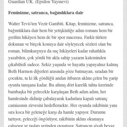
Guardian UK. (Epsilon Yayınevi)
Feminizme, satranca, bağımlıklara dair
Walter Tevis’ten Vezir Gambiti. Kitap, feminizme, satranca,
bağımlıklara dair hem bir yetişkinliğe adım romanı hem bir
gerilim hikâyesi hem de bir spor macerası. Farklı türlere
dokunan ve birçok konuya dair söyleyecek sözleri olan bu
roman, bilimkurguyu da suç hikâyeleri kadar rahatlıkla
yazabilen, çok yönlü bir akla sahip yazarın kaleminden
çıkabilirdi sadece. Sekiz yaşında ve hayatta yapayalnız kalmış
Beth Harmon diğerleri arasında göze batmayan, sıradan bir
çocuktu, ta ki ilk gördüğü andan itibaren aklını çelen bu garip
oyunla tanışana kadar. Bu altmış dört karelik tahta üzerinde
bambaşka bir gelecekle karşılaşan Beth adım adım, her
hamlesinde didinip çabalayarak kadınlara kapalı satranç
camiasının zirvesini hedeflemekte. Her oyunda rakibinin yanı
sıra koca bir geleneğe karşı da hamle yapıyor. Durumu
tartıyor, geleceği öngörüyor, rakibinin aklını okumaya
çalışıyor ve taşları yerinden oynatıyor. Satrancın siyah beyaz