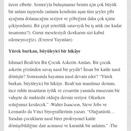
üzere elbette. Semra’yla buluşmamız benim için çok büyük
bir anlam taşıyordu (anlamı kendisini aşan tüm şeyler gibi
ayağıma dolanacağını seziyor ve göbeğimi daha çok içime
çekiyordum). Bir çeşit yeterlilik sınavıydı bu iş artık (ne kadar
insansınız?). Gurur meselesiydi (korkarım sizi kabul
edemeyeceğiz). (Everest Yayınları)
Yürek burkan, büyüleyici bir hikâye
Ishmael Beah’ten Bir Çocuk Askerin Anıları. Bir çocuk
askerin gözünden savaş nasıl bir şeydir? İnsan bir katile nasıl
dönüşür? Sonrasında hayatına nasıl devam eder? “Yürek
burkan, büyüleyici bir hikâye. Beah’nın inanılmaz destanı,
ince ruhlu insanların iyilik ve cesaretin yanında muazzam bir
vahşete de muktedir olduğu dersini veriyor. Okurken
soluğunuz kesilecek.” -Walter Isaacson, Steve Jobs ve
Leonardo da Vinci biyografilerinin yazarı. “Olağanüstü…
Sıradan çocukların nasıl birer profesyonel katile
dönüşebildiğine dair acımasız ve karanlık bir anlatım.” -The