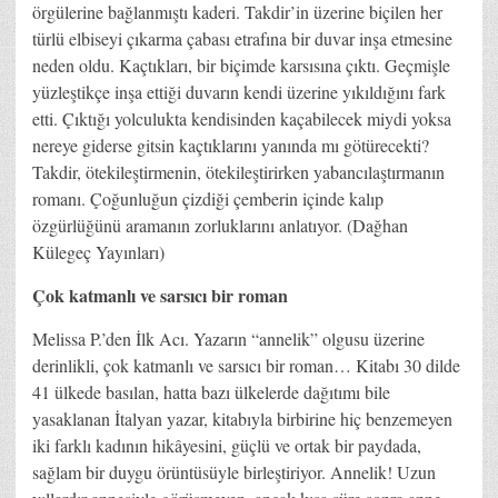
örgülerine bağlanmıştı kaderi. Takdir’in üzerine biçilen her
türlü elbiseyi çıkarma çabası etrafına bir duvar inşa etmesine
neden oldu. Kaçtıkları, bir biçimde karsısına çıktı. Geçmişle
yüzleştikçe inşa ettiği duvarın kendi üzerine yıkıldığını fark
etti. Çıktığı yolculukta kendisinden kaçabilecek miydi yoksa
nereye giderse gitsin kaçtıklarını yanında mı götürecekti?
Takdir, ötekileştirmenin, ötekileştirirken yabancılaştırmanın
romanı. Çoğunluğun çizdiği çemberin içinde kalıp
özgürlüğünü aramanın zorluklarını anlatıyor. (Dağhan
Külegeç Yayınları)
Çok katmanlı ve sarsıcı bir roman
Melissa P.’den İlk Acı. Yazarın “annelik” olgusu üzerine
derinlikli, çok katmanlı ve sarsıcı bir roman… Kitabı 30 dilde
41 ülkede basılan, hatta bazı ülkelerde dağıtımı bile
yasaklanan İtalyan yazar, kitabıyla birbirine hiç benzemeyen
iki farklı kadının hikâyesini, güçlü ve ortak bir paydada,
sağlam bir duygu örüntüsüyle birleştiriyor. Annelik! Uzun