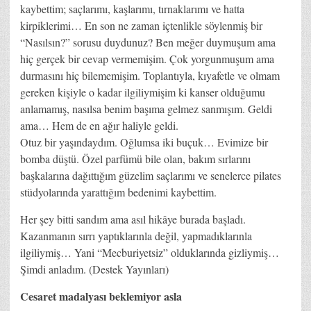
kaybettim; saçlarımı, kaşlarımı, tırnaklarımı ve hatta
kirpiklerimi… En son ne zaman içtenlikle söylenmiş bir
“Nasılsın?” sorusu duydunuz? Ben meğer duymuşum ama
hiç gerçek bir cevap vermemişim. Çok yorgunmuşum ama
durmasını hiç bilememişim. Toplantıyla, kıyafetle ve olmam
gereken kişiyle o kadar ilgiliymişim ki kanser olduğumu
anlamamış, nasılsa benim başıma gelmez sanmışım. Geldi
ama… Hem de en ağır haliyle geldi.
Otuz bir yaşındaydım. Oğlumsa iki buçuk… Evimize bir
bomba düştü. Özel parfümü bile olan, bakım sırlarını
başkalarına dağıttığım güzelim saçlarımı ve senelerce pilates
stüdyolarında yarattığım bedenimi kaybettim.
Her şey bitti sandım ama asıl hikâye burada başladı.
Kazanmanın sırrı yaptıklarınla değil, yapmadıklarınla
ilgiliymiş… Yani “Mecburiyetsiz” olduklarında gizliymiş…
Şimdi anladım. (Destek Yayınları)
Cesaret madalyası beklemiyor asla