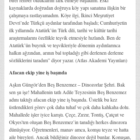
birer rehber olduklarını fark etmeye başladım. Eski
kaynaklarda doğrudan doğruya köy yapı sanatına ilişkin bir
çalışmaya rastlayamadım. Köye ilgi, İkinci Meşrutiyet
Devri’nde Türkçü aydınlar tarafından başladı; Cumhuriyetin
ilk yıllarında Atatürk’ün Türk dili, tarihi ve kültür tarihi
araştırmalarını özellikle teşvik etmesiyle hızlandı. Ben de
Atatürk’ün buyruk ve teşvikleriyle dönemin aydınlarınca
halkın ağzından, arının bal topladığı gibi derlenen derleme
sözlüklerini taradım” diyor yazar. (Atlas Akademi Yayınları)
Afacan ekip yine iş başında
Aşkın Güngör’den Beş Benzemez – Dinozorlar Şehri. Bak
sen şu işe! Mahallenin tatlı Adile Teyzesinin Beş Benzemez
adını taktığı afacan ekip yine iş başında. Üstelik bu kez
üstlendikleri görev çok daha tuhaf ve çok daha kahkaha dolu.
Mahallede işler iyice karıştı. Çeçe, Zırzır, Tontiş, Çatçut ve
Okyes’ten oluşan Beş Benzemez’in tanıdığı herkes dinozora
dünüşüyor. Öğretmenleri, manav amca, komşu teyze ve hatta
aile bireyleri. Ancak bildiğiniz dinozor değil bunlar. Konuşan,