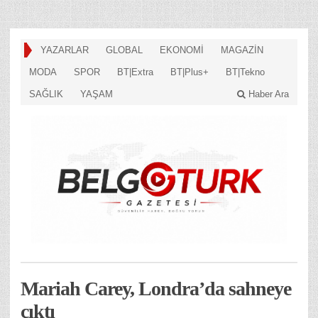
YAZARLAR
GLOBAL
EKONOMİ
MAGAZİN
MODA
SPOR
BT|Extra
BT|Plus+
BT|Tekno
SAĞLIK
YAŞAM
Haber Ara
Mariah Carey, Londra’da sahneye
çıktı