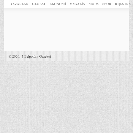
YAZARLAR
GLOBAL
EKONOMİ
MAGAZİN
MODA
SPOR
BT|EXTRA
© 2026,
↑
Belgotürk Gazetesi