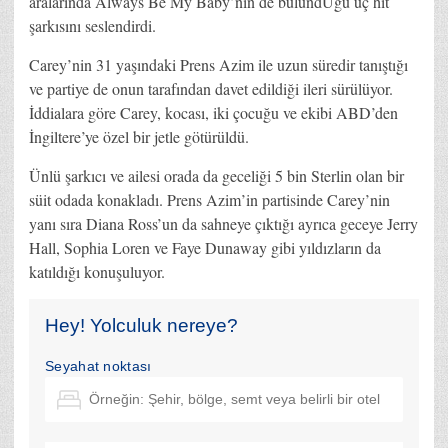
aralarında Always Be My Baby’nin de bulundUğu üç hit
şarkısını seslendirdi.
Carey’nin 31 yaşındaki Prens Azim ile uzun süredir tanıştığı
ve partiye de onun tarafından davet edildiği ileri sürülüyor.
İddialara göre Carey, kocası, iki çocuğu ve ekibi ABD’den
İngiltere’ye özel bir jetle götürüldü.
Ünlü şarkıcı ve ailesi orada da geceliği 5 bin Sterlin olan bir
süit odada konakladı. Prens Azim’in partisinde Carey’nin
yanı sıra Diana Ross’un da sahneye çıktığı ayrıca geceye Jerry
Hall, Sophia Loren ve Faye Dunaway gibi yıldızların da
katıldığı konuşuluyor.
Hey! Yolculuk nereye?
Seyahat noktası