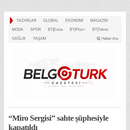
YAZARLAR
GLOBAL
EKONOMİ
MAGAZİN
MODA
SPOR
BT|Extra
BT|Plus+
BT|Tekno
SAĞLIK
YAŞAM
Haber Ara
“Miro Sergisi” sahte şüphesiyle
kapatıldı