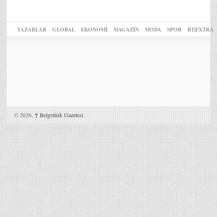
YAZARLAR
GLOBAL
EKONOMİ
MAGAZİN
MODA
SPOR
BT|EXTRA
© 2026,
↑
Belgotürk Gazetesi