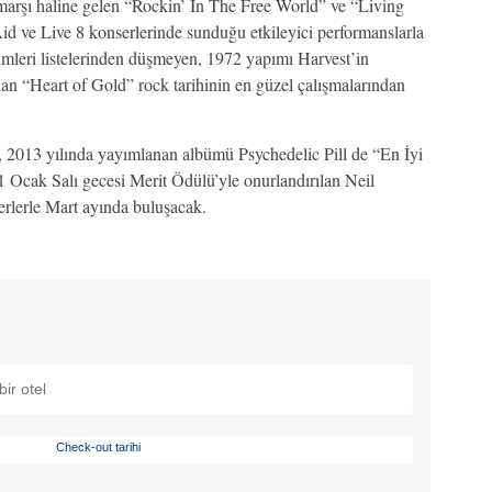
marşı haline gelen “Rockin’ In The Free World” ve “Living
id ve Live 8 konserlerinde sunduğu etkileyici performanslarla
ümleri listelerinden düşmeyen, 1972 yapımı Harvest’in
dan “Heart of Gold” rock tarihinin en güzel çalışmalarından
i, 2013 yılında yayımlanan albümü Psychedelic Pill de “En İyi
cak Salı gecesi Merit Ödülü’yle onurlandırılan Neil
lerle Mart ayında buluşacak.
Check-out tarihi