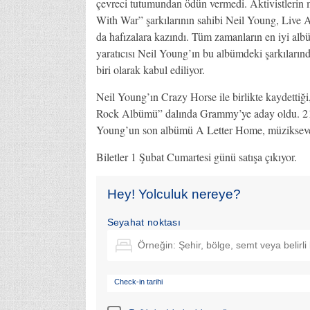
çevreci tutumundan ödün vermedi. Aktivistlerin 
With War” şarkılarının sahibi Neil Young, Live A
da hafızalara kazındı. Tüm zamanların en iyi alb
yaratıcısı Neil Young’ın bu albümdeki şarkıların
biri olarak kabul ediliyor.
Neil Young’ın Crazy Horse ile birlikte kaydettiğ
Rock Albümü” dalında Grammy’ye aday oldu. 21 O
Young’un son albümü A Letter Home, müziksever
Biletler 1 Şubat Cumartesi günü satışa çıkıyor.
Hey! Yolculuk nereye?
Seyahat noktası
Check-in tarihi