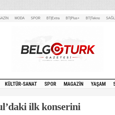
AZİN
MODA
SPOR
BT|Extra
BT|Plus+
BT|Tekno
SAĞL
KÜLTÜR-SANAT
SPOR
MAGAZİN
YAŞAM
l’daki ilk konserini