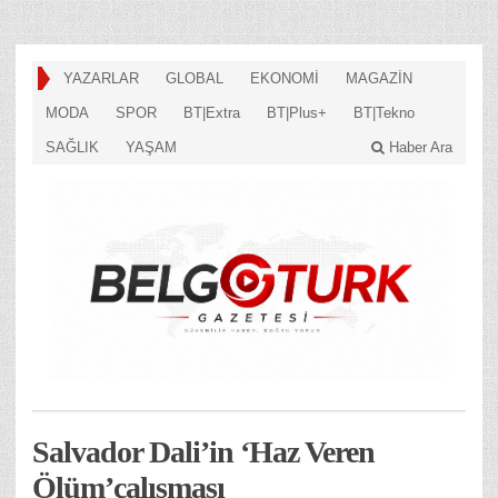
YAZARLAR
GLOBAL
EKONOMİ
MAGAZİN
MODA
SPOR
BT|Extra
BT|Plus+
BT|Tekno
SAĞLIK
YAŞAM
Haber Ara
Salvador Dali’in ‘Haz Veren
Ölüm’çalışması