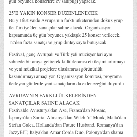
gün boyunca konserlere ev sahipliği yapacak.
25’E YAKIN KONSER DÜZENLENECEK
Bu yıl festivalde Avrupa’nın farklı ülkelerinden dokuz grup
ile Türkiye’den sanatçılar sahne alacak. Organizasyon
kapsamında üç gün boyunca yaklaşık 25 konser verilecek,
12’den fazla sanatçı ve grup dinleyiciyle buluşacak.
Festival, genç Avrupalı ve Türkiyeli müzisyenleri aynı
sahnede bir araya getirerek kültürlerarası etkileşimi artırmayı
ve yeni müzikal projelere uluslararası görünürlük
kazandırmayı amaçlıyor. Organizasyon komitesi, programa
ilerleyen günlerde yeni sanatçıların da ekleneceğini duyurdu.
AVRUPA’NIN FARKLI ÜLKELERİNDEN
SANATÇILAR SAHNE ALACAK
Festivalde Avusturya’dan Aze, Fransa’dan Mosaïc,
İspanya’dan Sarria, Almanya’dan Witch ‘n’ Monk, Malta’dan
Stefan Galea, Hollanda’dan Future Husband, Romanya’dan
JazzyBIT, İtalya’dan Amar Corda Duo, Polonya’dan shama