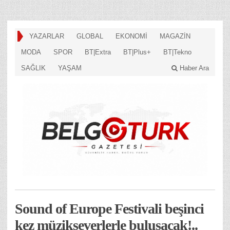
YAZARLAR
GLOBAL
EKONOMİ
MAGAZİN
MODA
SPOR
BT|Extra
BT|Plus+
BT|Tekno
SAĞLIK
YAŞAM
Haber Ara
Sound of Europe Festivali beşinci
kez müzikseverlerle buluşacak!..