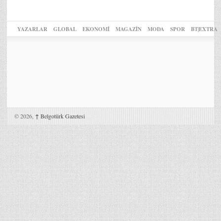
YAZARLAR
GLOBAL
EKONOMİ
MAGAZİN
MODA
SPOR
BT|EXTRA
© 2026,
↑
Belgotürk Gazetesi