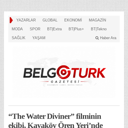
YAZARLAR
GLOBAL
EKONOMİ
MAGAZİN
MODA
SPOR
BT|Extra
BT|Plus+
BT|Tekno
SAĞLIK
YAŞAM
Haber Ara
“The Water Diviner” filminin
ekibi, Kayaköy Ören Yeri’nde