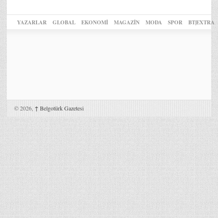
YAZARLAR
GLOBAL
EKONOMİ
MAGAZİN
MODA
SPOR
BT|EXTRA
© 2026,
↑
Belgotürk Gazetesi