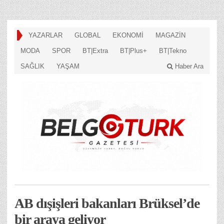
YAZARLAR
GLOBAL
EKONOMİ
MAGAZİN
MODA
SPOR
BT|Extra
BT|Plus+
BT|Tekno
SAĞLIK
YAŞAM
Haber Ara
AB dışişleri bakanları Brüksel’de
bir araya geliyor