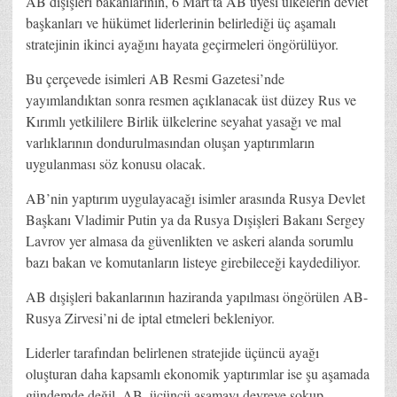
AB dışişleri bakanlarının, 6 Mart’ta AB üyesi ülkelerin devlet
başkanları ve hükümet liderlerinin belirlediği üç aşamalı
stratejinin ikinci ayağını hayata geçirmeleri öngörülüyor.
Bu çerçevede isimleri AB Resmi Gazetesi’nde
yayımlandıktan sonra resmen açıklanacak üst düzey Rus ve
Kırımlı yetkililere Birlik ülkelerine seyahat yasağı ve mal
varlıklarının dondurulmasından oluşan yaptırımların
uygulanması söz konusu olacak.
AB’nin yaptırım uygulayacağı isimler arasında Rusya Devlet
Başkanı Vladimir Putin ya da Rusya Dışişleri Bakanı Sergey
Lavrov yer almasa da güvenlikten ve askeri alanda sorumlu
bazı bakan ve komutanların listeye girebileceği kaydediliyor.
AB dışişleri bakanlarının haziranda yapılması öngörülen AB-
Rusya Zirvesi’ni de iptal etmeleri bekleniyor.
Liderler tarafından belirlenen stratejide üçüncü ayağı
oluşturan daha kapsamlı ekonomik yaptırımlar ise şu aşamada
gündemde değil. AB, üçüncü aşamayı devreye sokup