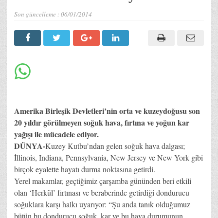
Son güncelleme :
06/01/2014
Amerika Birleşik Devletleri’nin orta ve kuzeydoğusu son
20 yıldır görülmeyen soğuk hava, fırtına ve yoğun kar
yağışı ile mücadele ediyor.
DÜNYA-
Kuzey Kutbu’ndan gelen soğuk hava dalgası;
İllinois, Indiana, Pennsylvania, New Jersey ve New York gibi
birçok eyalette hayatı durma noktasına getirdi.
Yerel makamlar, geçtiğimiz çarşamba gününden beri etkili
olan ‘Herkül’ fırtınası ve beraberinde getirdiği dondurucu
soğuklara karşı halkı uyarıyor: “Şu anda tanık olduğumuz
bütün bu dondurucu soğuk, kar ve bu hava durumunun