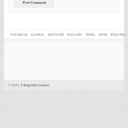
YAZARLAR
GLOBAL
EKONOMİ
MAGAZİN
MODA
SPOR
BT|EXTRA
© 2026,
↑
Belgotürk Gazetesi