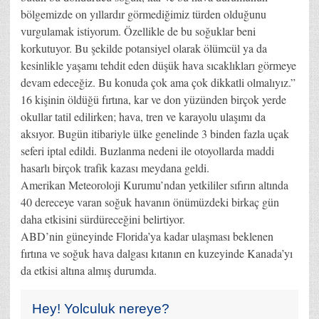
bölgemizde on yıllardır görmediğimiz türden olduğunu
vurgulamak istiyorum. Özellikle de bu soğuklar beni
korkutuyor. Bu şekilde potansiyel olarak ölümcül ya da
kesinlikle yaşamı tehdit eden düşük hava sıcaklıkları görmeye
devam edeceğiz. Bu konuda çok ama çok dikkatli olmalıyız.”
16 kişinin öldüğü fırtına, kar ve don yüzünden birçok yerde
okullar tatil edilirken; hava, tren ve karayolu ulaşımı da
aksıyor. Bugün itibariyle ülke genelinde 3 binden fazla uçak
seferi iptal edildi. Buzlanma nedeni ile otoyollarda maddi
hasarlı birçok trafik kazası meydana geldi.
Amerikan Meteoroloji Kurumu’ndan yetkililer sıfırın altında
40 dereceye varan soğuk havanın önümüzdeki birkaç gün
daha etkisini sürdüreceğini belirtiyor.
ABD’nin güneyinde Florida’ya kadar ulaşması beklenen
fırtına ve soğuk hava dalgası kıtanın en kuzeyinde Kanada’yı
da etkisi altına almış durumda.
Hey! Yolculuk nereye?