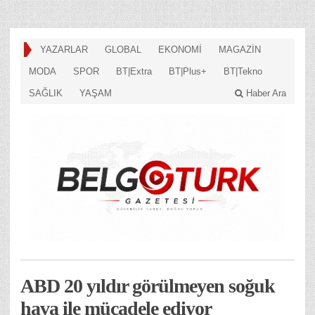
YAZARLAR
GLOBAL
EKONOMİ
MAGAZİN
MODA
SPOR
BT|Extra
BT|Plus+
BT|Tekno
SAĞLIK
YAŞAM
Haber Ara
ABD 20 yıldır görülmeyen soğuk
hava ile mücadele ediyor