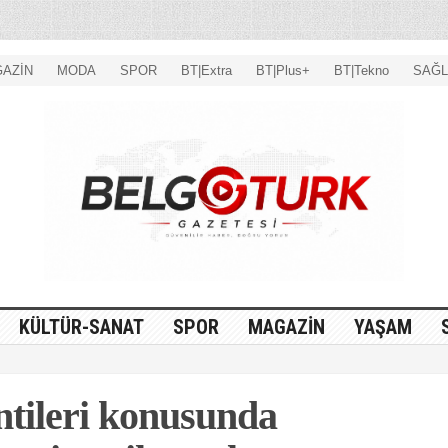
AZİN
MODA
SPOR
BT|Extra
BT|Plus+
BT|Tekno
SAĞL
KÜLTÜR-SANAT
SPOR
MAGAZİN
YAŞAM
ntileri konusunda