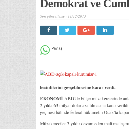
Demokrat ve Cumhu
Son güncelleme :
11/12/2013
kesintilerini gevşetilmesine karar verdi.
EKONOMİ-
ABD’de bütçe müzakerelerinde anla
2 yılda 63 milyar dolar azaltılmasına karar veril
geçmesi hâlinde federal hükümetin Ocak’ta kapan
Müzakereciler 3 yıldır devam eden mali restleşme