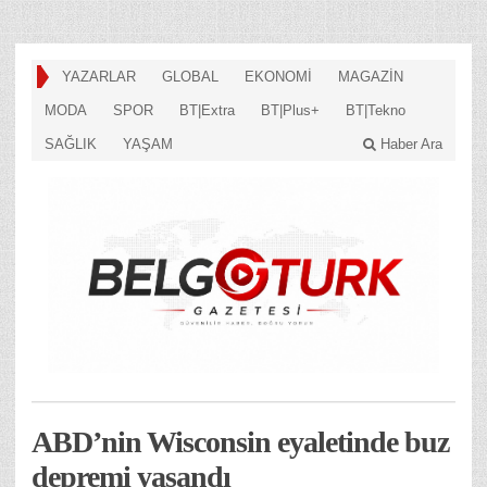
YAZARLAR
GLOBAL
EKONOMİ
MAGAZİN
MODA
SPOR
BT|Extra
BT|Plus+
BT|Tekno
SAĞLIK
YAŞAM
Haber Ara
ABD’nin Wisconsin eyaletinde buz
depremi yaşandı