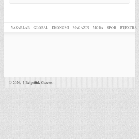
YAZARLAR
GLOBAL
EKONOMİ
MAGAZİN
MODA
SPOR
BT|EXTRA
© 2026,
↑
Belgotürk Gazetesi