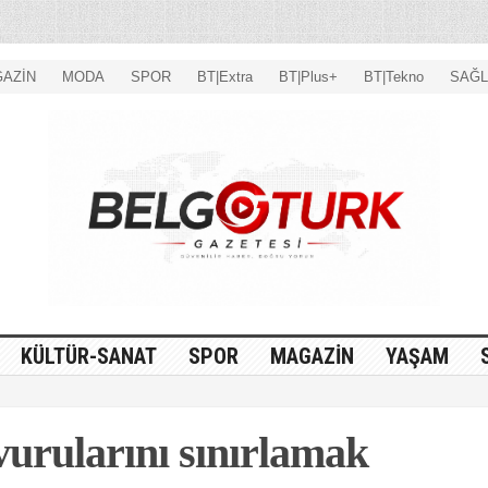
AZİN
MODA
SPOR
BT|Extra
BT|Plus+
BT|Tekno
SAĞL
KÜLTÜR-SANAT
SPOR
MAGAZİN
YAŞAM
vurularını sınırlamak