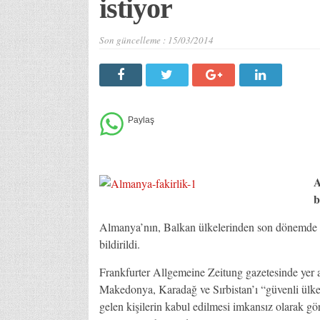
istiyor
Son güncelleme :
15/03/2014
A
b
Almanya’nın, Balkan ülkelerinden son dönemde art
bildirildi.
Frankfurter Allgemeine Zeitung gazetesinde yer
Makedonya, Karadağ ve Sırbistan’ı “güvenli ülkel
gelen kişilerin kabul edilmesi imkansız olarak gö