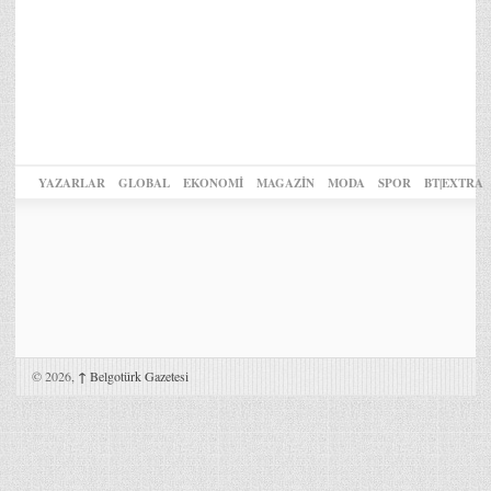
YAZARLAR
GLOBAL
EKONOMİ
MAGAZİN
MODA
SPOR
BT|EXTRA
© 2026,
↑
Belgotürk Gazetesi