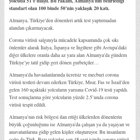
yolcuda 51’e ulaştı. Bu rakam, Almanya’nın belirlediği
standart olan 100 binde 50’nin yaklaşık 20 katı.
Almanya, Türkiye’den dönenleri artık test yaptırmadan
alandan çıkarmayacak.
Corona virüsü salgınıyla mücadele kapsamında çok sıkı
önlemler alarak İtalya, İspanya ve İngiltere gibi Avrupa’daki
diğer ülkelere oranla daha az yara alan Almanya’da gündem
Türkiye’ye tatil gidip geri dönen gurbetçiler…
Almanya’da havaalanlarında ücretsiz ve mecburi corona
virüsü testleri devam ederken Türkiye, Mısır, Fas ve İsrail’den
gelen 160 uçaktaki yolcuların yarısına Covid-19 testi yapıldı.
Test sonuçlarına göre yolcuların yüzde 2.5’unda corona
virüsü tespit edildi.
Almanya’nın risk bölgesi ilan ettiği ülkelerden dönenlerin
büyük çoğunluğunu ise Almanya’da çalışan ya da yaşayan ve
anavatanlarına gidip gelen kişiler oluşturuyor. Bu insanların
çoğu da Türk. Bazı yolcular, son 48 saat içinde corona virüsü