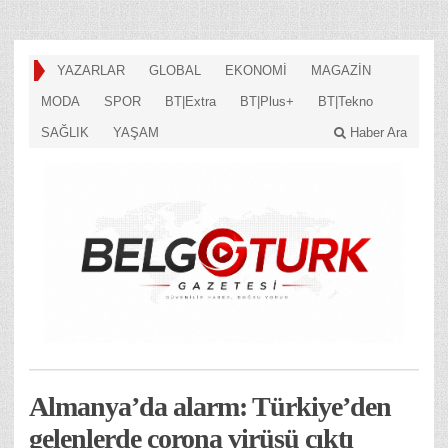
YAZARLAR
GLOBAL
EKONOMİ
MAGAZİN
MODA
SPOR
BT|Extra
BT|Plus+
BT|Tekno
SAĞLIK
YAŞAM
Haber Ara
Almanya’da alarm: Türkiye’den
gelenlerde corona virüsü çıktı