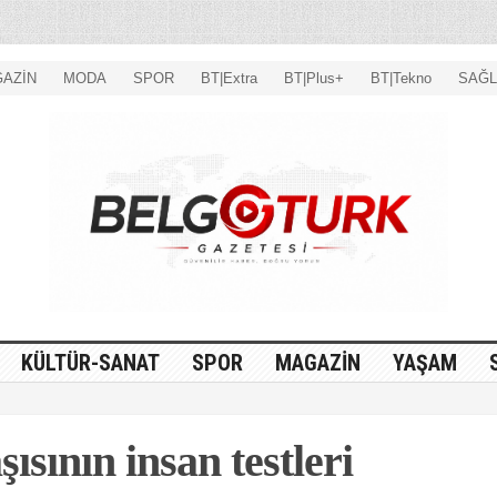
AZİN
MODA
SPOR
BT|Extra
BT|Plus+
BT|Tekno
SAĞL
KÜLTÜR-SANAT
SPOR
MAGAZİN
YAŞAM
sının insan testleri