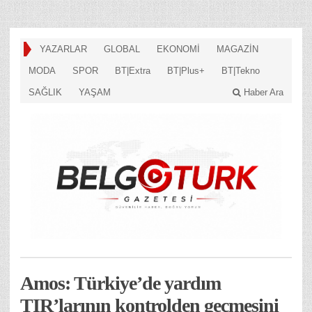
YAZARLAR
GLOBAL
EKONOMİ
MAGAZİN
MODA
SPOR
BT|Extra
BT|Plus+
BT|Tekno
SAĞLIK
YAŞAM
Haber Ara
Amos: Türkiye’de yardım
TIR’larının kontrolden geçmesini