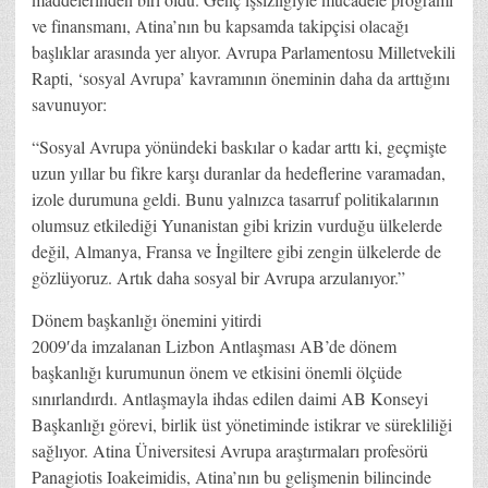
ve finansmanı, Atina’nın bu kapsamda takipçisi olacağı
başlıklar arasında yer alıyor. Avrupa Parlamentosu Milletvekili
Rapti, ‘sosyal Avrupa’ kavramının öneminin daha da arttığını
savunuyor:
“Sosyal Avrupa yönündeki baskılar o kadar arttı ki, geçmişte
uzun yıllar bu fikre karşı duranlar da hedeflerine varamadan,
izole durumuna geldi. Bunu yalnızca tasarruf politikalarının
olumsuz etkilediği Yunanistan gibi krizin vurduğu ülkelerde
değil, Almanya, Fransa ve İngiltere gibi zengin ülkelerde de
gözlüyoruz. Artık daha sosyal bir Avrupa arzulanıyor.”
Dönem başkanlığı önemini yitirdi
2009′da imzalanan Lizbon Antlaşması AB’de dönem
başkanlığı kurumunun önem ve etkisini önemli ölçüde
sınırlandırdı. Antlaşmayla ihdas edilen daimi AB Konseyi
Başkanlığı görevi, birlik üst yönetiminde istikrar ve sürekliliği
sağlıyor. Atina Üniversitesi Avrupa araştırmaları profesörü
Panagiotis Ioakeimidis, Atina’nın bu gelişmenin bilincinde