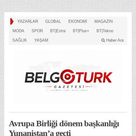
YAZARLAR
GLOBAL
EKONOMİ
MAGAZİN
MODA
SPOR
BT|Extra
BT|Plus+
BT|Tekno
SAĞLIK
YAŞAM
Haber Ara
Avrupa Birliği dönem başkanlığı
Yunanistan’a geçti