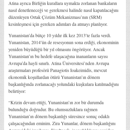
Atina ayrıca Birliğin kurallara uymakta zorlanan bankaların
nasıl denetleneceği ve gerekmesi halinde nasıl kapatılacağını
düzenleyen Ortak Çözüm Mekanizması’nın (SRM)
kesinleşmesi için gereken adımları da atmayı planlıyor.
Yunanistan’da bütçe 10 yıldır ilk kez 2013′te fazla verdi.
Yunanistan, 2014′ün de resesyonun sona erdiği, ekonominin
yeniden büyüdüğü bir yıl olmasını öngörüyor. Ancak
Yunanistan’ın bu hedefe ulaşacağına inananların sayısı
Avrupa’da hayli sınırlı. Atina Üniversitesi’nden Avrupa
araştırmaları profesörü Panagiotis Ioakeimidis, mevcut
ekonomik koşullardan ötürü Yunanistan’ın dönem
başkanlığında zorlanacağı yolundaki kuşkulara katılmadığını
belirtiyor:
“Krizin devam ettiği, Yunanistan’ın zor bir durumda
bulunduğu doğrudur. Bu olumsuzluklara rağmen
Yunanistan’ın dönem başkanlığı süresince sonuç odaklı
çalışacağından eminim. Zira Yunanlar, dönem başkanlığını