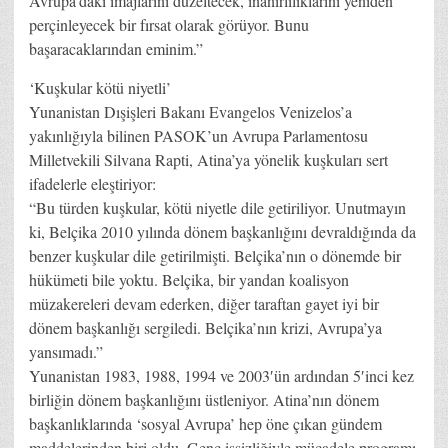
Avrupa’daki imajlarını düzeltecek, inanırlılıklarını yeniden
perçinleyecek bir fırsat olarak görüyor. Bunu
başaracaklarından eminim.”
‘Kuşkular kötü niyetli’
Yunanistan Dışişleri Bakanı Evangelos Venizelos’a
yakınlığıyla bilinen PASOK’un Avrupa Parlamentosu
Milletvekili Silvana Rapti, Atina’ya yönelik kuşkuları sert
ifadelerle eleştiriyor:
“Bu türden kuşkular, kötü niyetle dile getiriliyor. Unutmayın
ki, Belçika 2010 yılında dönem başkanlığını devraldığında da
benzer kuşkular dile getirilmişti. Belçika’nın o dönemde bir
hükümeti bile yoktu. Belçika, bir yandan koalisyon
müzakereleri devam ederken, diğer taraftan gayet iyi bir
dönem başkanlığı sergiledi. Belçika’nın krizi, Avrupa’ya
yansımadı.”
Yunanistan 1983, 1988, 1994 ve 2003′ün ardından 5′inci kez
birliğin dönem başkanlığını üstleniyor. Atina’nın dönem
başkanlıklarında ‘sosyal Avrupa’ hep öne çıkan gündem
maddelerinden biri oldu. Genç işsizliğiyle mücadele programı