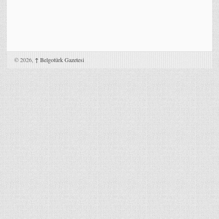
© 2026,
↑
Belgotürk Gazetesi