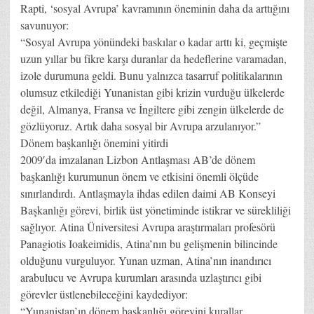
Rapti, ‘sosyal Avrupa’ kavramının öneminin daha da arttığını
savunuyor:
“Sosyal Avrupa yönündeki baskılar o kadar arttı ki, geçmişte
uzun yıllar bu fikre karşı duranlar da hedeflerine varamadan,
izole durumuna geldi. Bunu yalnızca tasarruf politikalarının
olumsuz etkilediği Yunanistan gibi krizin vurduğu ülkelerde
değil, Almanya, Fransa ve İngiltere gibi zengin ülkelerde de
gözlüyoruz. Artık daha sosyal bir Avrupa arzulanıyor.”
Dönem başkanlığı önemini yitirdi
2009′da imzalanan Lizbon Antlaşması AB’de dönem
başkanlığı kurumunun önem ve etkisini önemli ölçüde
sınırlandırdı. Antlaşmayla ihdas edilen daimi AB Konseyi
Başkanlığı görevi, birlik üst yönetiminde istikrar ve sürekliliği
sağlıyor. Atina Üniversitesi Avrupa araştırmaları profesörü
Panagiotis Ioakeimidis, Atina’nın bu gelişmenin bilincinde
olduğunu vurguluyor. Yunan uzman, Atina’nın inandırıcı
arabulucu ve Avrupa kurumları arasında uzlaştırıcı gibi
görevler üstlenebileceğini kaydediyor:
“Yunanistan’ın dönem başkanlığı görevini kurallar