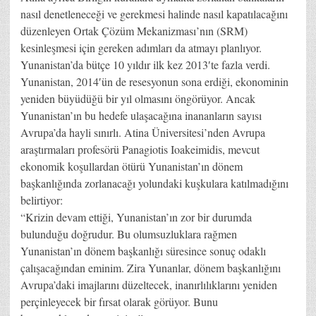
nasıl denetleneceği ve gerekmesi halinde nasıl kapatılacağını
düzenleyen Ortak Çözüm Mekanizması’nın (SRM)
kesinleşmesi için gereken adımları da atmayı planlıyor.
Yunanistan’da bütçe 10 yıldır ilk kez 2013′te fazla verdi.
Yunanistan, 2014′ün de resesyonun sona erdiği, ekonominin
yeniden büyüdüğü bir yıl olmasını öngörüyor. Ancak
Yunanistan’ın bu hedefe ulaşacağına inananların sayısı
Avrupa’da hayli sınırlı. Atina Üniversitesi’nden Avrupa
araştırmaları profesörü Panagiotis Ioakeimidis, mevcut
ekonomik koşullardan ötürü Yunanistan’ın dönem
başkanlığında zorlanacağı yolundaki kuşkulara katılmadığını
belirtiyor:
“Krizin devam ettiği, Yunanistan’ın zor bir durumda
bulunduğu doğrudur. Bu olumsuzluklara rağmen
Yunanistan’ın dönem başkanlığı süresince sonuç odaklı
çalışacağından eminim. Zira Yunanlar, dönem başkanlığını
Avrupa’daki imajlarını düzeltecek, inanırlılıklarını yeniden
perçinleyecek bir fırsat olarak görüyor. Bunu