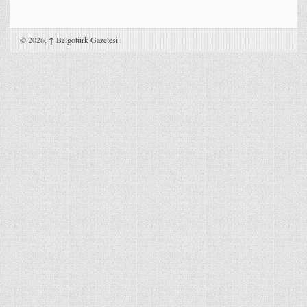
© 2026,
↑
Belgotürk Gazetesi