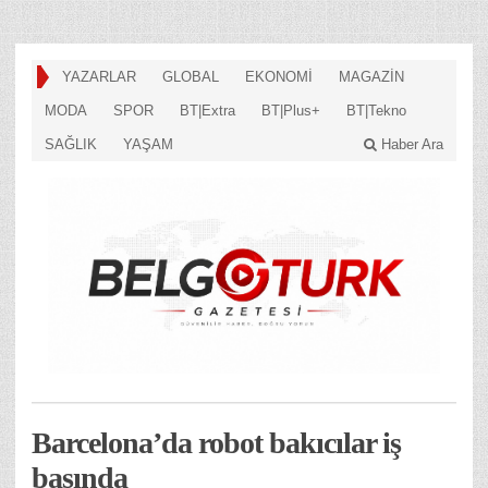
YAZARLAR
GLOBAL
EKONOMİ
MAGAZİN
MODA
SPOR
BT|Extra
BT|Plus+
BT|Tekno
SAĞLIK
YAŞAM
Haber Ara
Barcelona’da robot bakıcılar iş
başında