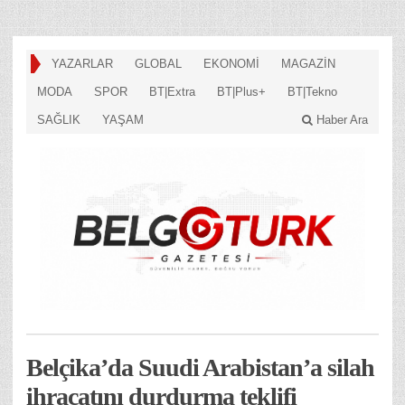
YAZARLAR
GLOBAL
EKONOMİ
MAGAZİN
MODA
SPOR
BT|Extra
BT|Plus+
BT|Tekno
SAĞLIK
YAŞAM
Haber Ara
Belçika’da Suudi Arabistan’a silah
ihracatını durdurma teklifi