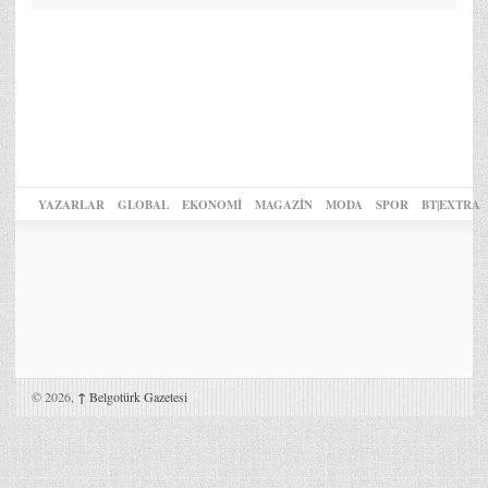
YAZARLAR
GLOBAL
EKONOMİ
MAGAZİN
MODA
SPOR
BT|EXTRA
© 2026,
↑
Belgotürk Gazetesi