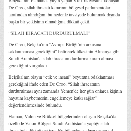
Belçika’nın Flamanca yayın yapan VRT radyosuna konuşan
De Croo, silah ihracatı kararının bölgesel parlamentolar
tarafından alındığını, bu nedenle tavsiyede bulunmak dışında
başka bir yetkisinin olmadığına dikkati çekti.
“SİLAH İHRACATI DURDURULMALI”
De Croo, Belçika’nın “Avrupa Birliği’nin arkasına
saklanmaması gerektiğini” belirterek ülkesinin Almanya gibi
Suudi Arabistan’a silah ihracatını durdurma kararı alması
gerektiğini vurguladı.
Belçika’nın olayın “etik ve insani” boyutuna odaklanması
gerektiğini ifade eden De Croo, “Silah ihracatının
durdurulması aynı zamanda Yemen’de her gün onlarca kişinin
hayatını kaybetmesini engellemeye katkı sağlar.”
değerlendirmesinde bulundu.
Flaman, Valon ve Brüksel bölgelerinden oluşan Belçika’da,
özellikle Valon Bölgesi Suudi Arabistan’a yaptığı silah
ihracatıyla dikkati çekiyor. Bu bölgeden sadece geçen yıl