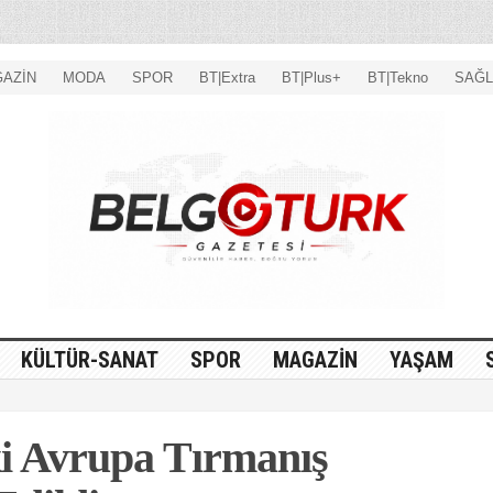
AZİN
MODA
SPOR
BT|Extra
BT|Plus+
BT|Tekno
SAĞL
KÜLTÜR-SANAT
SPOR
MAGAZİN
YAŞAM
ki Avrupa Tırmanış