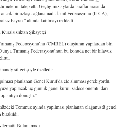
ştirmelerini talep etti. Geçtiğimiz aylarda taraflar arasında
 ancak bir uzlaşı sağlanamadı. İsrail Federasyonu (ILCA),
afsız bayrak” altında katılmayı reddetti.
 Kuralsızlıktan Şikayetçi
Tırmanış Federasyonu’nu (CMBEL) oluşturan yapılardan biri
Dünya Tırmanış Federasyonu’nun bu konuda net bir kılavuz
irtti.
andy süreci şöyle özetledi:
ılması planlanan Genel Kurul’da ele alınması gerekiyordu.
üze yapılacak üç günlük genel kurul, sadece önemli idari
toplantıya dönüştü.”
nümüzdeki Temmuz ayında yapılması planlanan olağanüstü genel
 bırakıldı.
lternatif Bulunamadı