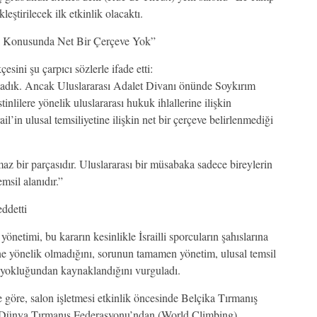
eştirilecek ilk etkinlik olacaktı.
ili Konusunda Net Bir Çerçeve Yok”
ini şu çarpıcı sözlerle ifade etti:
lmadık. Ancak Uluslararası Adalet Divanı önünde Soykırım
lilere yönelik uluslararası hukuk ihlallerine ilişkin
il’in ulusal temsiliyetine ilişkin net bir çerçeve belirlenmediği
z bir parçasıdır. Uluslararası bir müsabaka sadece bireylerin
msil alanıdır.”
ddetti
netimi, bu kararın kesinlikle İsrailli sporcuların şahıslarına
ine yönelik olmadığını, sorunun tamamen yönetim, ulusal temsil
n yokluğundan kaynaklandığını vurguladı.
e göre, salon işletmesi etkinlik öncesinde Belçika Tırmanış
Dünya Tırmanış Federasyonu’ndan (World Climbing)