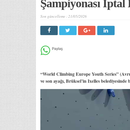
Şampiyonası İptal 
Son güncelleme :
21/05/2026
“World Climbing Europe Youth Series” (Avr
ve son ayağı, Brüksel’in Ixelles belediyesin