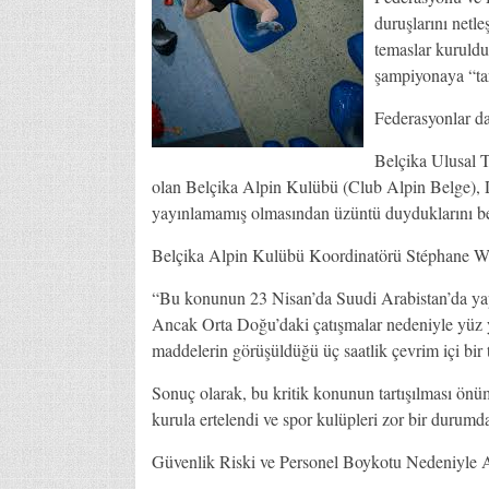
duruşlarını netle
temaslar kuruldu
şampiyonaya “tar
Federasyonlar da
Belçika Ulusal 
olan Belçika Alpin Kulübü (Club Alpin Belge), 
yayınlamamış olmasından üzüntü duyduklarını bel
Belçika Alpin Kulübü Koordinatörü Stéphane Win
“Bu konunun 23 Nisan’da Suudi Arabistan’da yap
Ancak Orta Doğu’daki çatışmalar nedeniyle yüz y
maddelerin görüşüldüğü üç saatlik çevrim içi bir 
Sonuç olarak, bu kritik konunun tartışılması ö
kurula ertelendi ve spor kulüpleri zor bir durumda
Güvenlik Riski ve Personel Boykotu Nedeniyle A