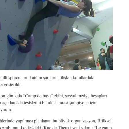
railli sporcuların katılım şartlarına ilişkin kurallardaki
e gösterildi.
 on gün kala “Camp de base” ekibi, sosyal medya hesapları
 açıklamada tesislerini bu uluslararası şampiyona için
yurdu.
hlerinde yapılması planlanan bu büyük organizasyon, Brüksel
ş grubunun Ixelles’deki (Rue de Theux) yeni salonu “Le camp