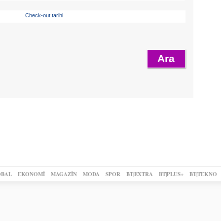
Check-out tarihi
BAL
EKONOMİ
MAGAZİN
MODA
SPOR
BT|EXTRA
BT|PLUS+
BT|TEKNO