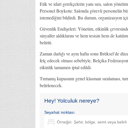
Etik ve idari gerekçelerin yanı sıra, salon yönetim
Personel Boykotu: Salonda görevli personelin büy
istemediğini bildirdi. Bu durum, organizasyon için
Güvenlik Endişeleri: Yönetim, etkinlik çevresinde
sinyaller aldıklarını ve hem tesisin hem de katıl
belirtti.
Zaman darlığı ve aynı hafta sonu Brüksel’de düz
felç edecek olması sebebiyle, Belçika Federasyo
etkinlik tamamen iptal edildi.
Tırmanış kupasının genel klasman sıralaması, tur
belirlenecek.
Hey! Yolculuk nereye?
Seyahat noktası