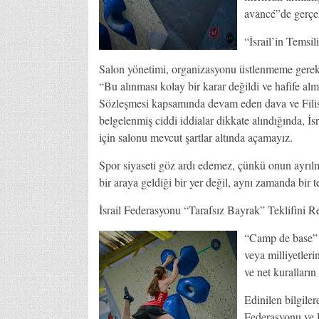
avancé”de gerçekl
“İsrail’in Tems
Salon yönetimi, organizasyonu üstlenmeme gerekçes
“Bu alınması kolay bir karar değildi ve hafife a
Sözleşmesi kapsamında devam eden dava ve Filistin
belgelenmiş ciddi iddialar dikkate alındığında, İsra
için salonu mevcut şartlar altında açamayız.
Spor siyaseti göz ardı edemez, çünkü onun ayrılma
bir araya geldiği bir yer değil, aynı zamanda bir te
İsrail Federasyonu “Tarafsız Bayrak” Teklifini Re
“Camp de base” yö
veya milliyetler
ve net kuralları
Edinilen bilgiler
Federasyonu ve 