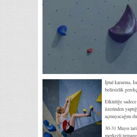
İptal kararına, İs
belirsizlik gerekç
Etkinliğe sadece
üzerinden yaptığı
açmayacağını du
30-31 Mayıs tari
merkezli tırmanı