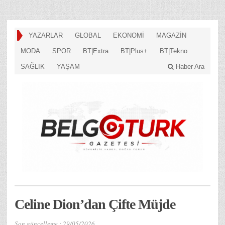
YAZARLAR
GLOBAL
EKONOMİ
MAGAZİN
MODA
SPOR
BT|Extra
BT|Plus+
BT|Tekno
SAĞLIK
YAŞAM
Haber Ara
Celine Dion’dan Çifte Müjde
Son güncelleme :
29/05/2026