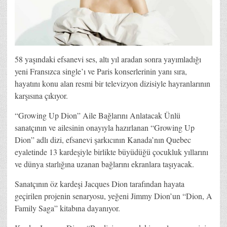
58 yaşındaki efsanevi ses, altı yıl aradan sonra yayımladığı
yeni Fransızca single’ı ve Paris konserlerinin yanı sıra,
hayatını konu alan resmi bir televizyon dizisiyle hayranlarının
karşısına çıkıyor.
“Growing Up Dion” Aile Bağlarını Anlatacak Ünlü
sanatçının ve ailesinin onayıyla hazırlanan “Growing Up
Dion” adlı dizi, efsanevi şarkıcının Kanada’nın Quebec
eyaletinde 13 kardeşiyle birlikte büyüdüğü çocukluk yıllarını
ve dünya starlığına uzanan bağlarını ekranlara taşıyacak.
Sanatçının öz kardeşi Jacques Dion tarafından hayata
geçirilen projenin senaryosu, yeğeni Jimmy Dion’un “Dion, A
Family Saga” kitabına dayanıyor.