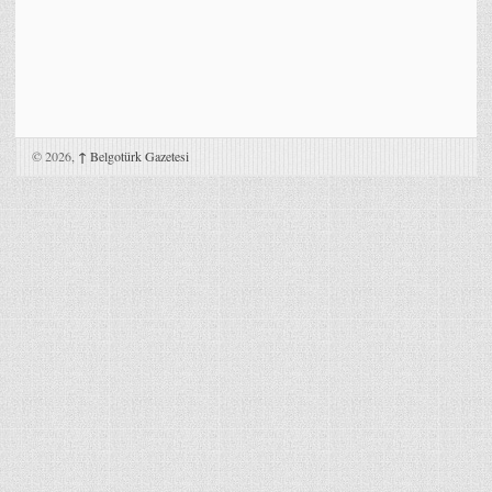
© 2026,
↑
Belgotürk Gazetesi