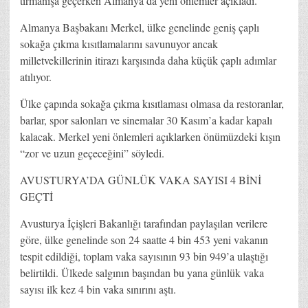
tırmanışa geçerken Almanya da yeni önlemler açıkladı.
Almanya Başbakanı Merkel, ülke genelinde geniş çaplı
sokağa çıkma kısıtlamalarını savunuyor ancak
milletvekillerinin itirazı karşısında daha küçük çaplı adımlar
atılıyor.
Ülke çapında sokağa çıkma kısıtlaması olmasa da restoranlar,
barlar, spor salonları ve sinemalar 30 Kasım’a kadar kapalı
kalacak. Merkel yeni önlemleri açıklarken önümüzdeki kışın
“zor ve uzun geçeceğini” söyledi.
AVUSTURYA’DA GÜNLÜK VAKA SAYISI 4 BİNİ
GEÇTİ
Avusturya İçişleri Bakanlığı tarafından paylaşılan verilere
göre, ülke genelinde son 24 saatte 4 bin 453 yeni vakanın
tespit edildiği, toplam vaka sayısının 93 bin 949’a ulaştığı
belirtildi. Ülkede salgının başından bu yana günlük vaka
sayısı ilk kez 4 bin vaka sınırını aştı.