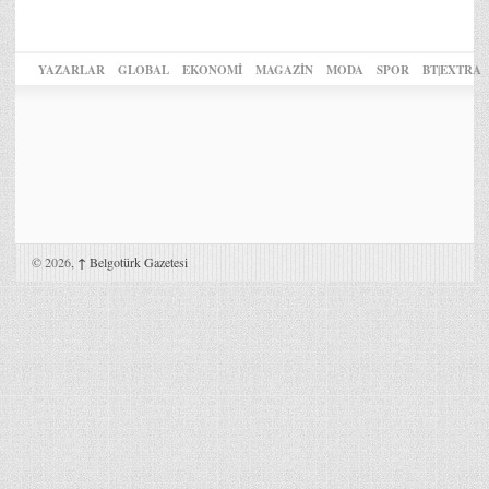
YAZARLAR
GLOBAL
EKONOMİ
MAGAZİN
MODA
SPOR
BT|EXTRA
© 2026,
↑
Belgotürk Gazetesi