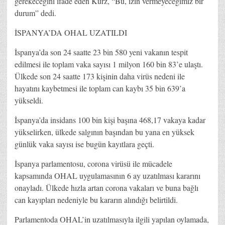
gerekeceğini ifade eden Kurz, “Bu, izin vermeyeceğimiz bir
durum” dedi.
İSPANYA’DA OHAL UZATILDI
İspanya’da son 24 saatte 23 bin 580 yeni vakanın tespit
edilmesi ile toplam vaka sayısı 1 milyon 160 bin 83’e ulaştı.
Ülkede son 24 saatte 173 kişinin daha virüs nedeni ile
hayatını kaybetmesi ile toplam can kaybı 35 bin 639’a
yükseldi.
İspanya’da insidans 100 bin kişi başına 468,17 vakaya kadar
yükselirken, ülkede salgının başından bu yana en yüksek
günlük vaka sayısı ise bugün kayıtlara geçti.
İspanya parlamentosu, corona virüsü ile mücadele
kapsamında OHAL uygulamasının 6 ay uzatılması kararını
onayladı. Ülkede hızla artan corona vakaları ve buna bağlı
can kayıpları nedeniyle bu kararın alındığı belirtildi.
Parlamentoda OHAL’in uzatılmasıyla ilgili yapılan oylamada,