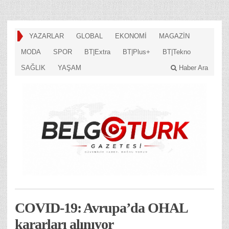
YAZARLAR
GLOBAL
EKONOMİ
MAGAZİN
MODA
SPOR
BT|Extra
BT|Plus+
BT|Tekno
SAĞLIK
YAŞAM
Haber Ara
COVID-19: Avrupa’da OHAL
kararları alınıyor