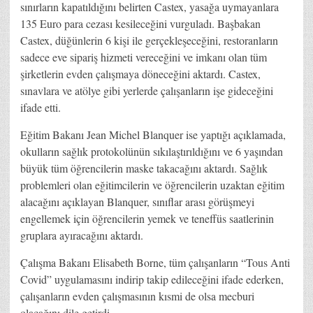
sınırların kapatıldığını belirten Castex, yasağa uymayanlara
135 Euro para cezası kesileceğini vurguladı. Başbakan
Castex, düğünlerin 6 kişi ile gerçekleşeceğini, restoranların
sadece eve sipariş hizmeti vereceğini ve imkanı olan tüm
şirketlerin evden çalışmaya döneceğini aktardı. Castex,
sınavlara ve atölye gibi yerlerde çalışanların işe gideceğini
ifade etti.
Eğitim Bakanı Jean Michel Blanquer ise yaptığı açıklamada,
okulların sağlık protokolünün sıkılaştırıldığını ve 6 yaşından
büyük tüm öğrencilerin maske takacağını aktardı. Sağlık
problemleri olan eğitimcilerin ve öğrencilerin uzaktan eğitim
alacağını açıklayan Blanquer, sınıflar arası görüşmeyi
engellemek için öğrencilerin yemek ve teneffüs saatlerinin
gruplara ayıracağını aktardı.
Çalışma Bakanı Elisabeth Borne, tüm çalışanların “Tous Anti
Covid” uygulamasını indirip takip edileceğini ifade ederken,
çalışanların evden çalışmasının kısmi de olsa mecburi
olacağını dile getirdi.