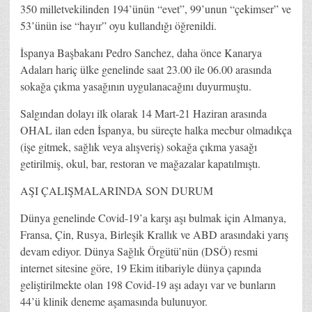
350 milletvekilinden 194’ünün “evet”, 99’unun “çekimser” ve
53’ünün ise “hayır” oyu kullandığı öğrenildi.
İspanya Başbakanı Pedro Sanchez, daha önce Kanarya
Adaları hariç ülke genelinde saat 23.00 ile 06.00 arasında
sokağa çıkma yasağının uygulanacağını duyurmuştu.
Salgından dolayı ilk olarak 14 Mart-21 Haziran arasında
OHAL ilan eden İspanya, bu süreçte halka mecbur olmadıkça
(işe gitmek, sağlık veya alışveriş) sokağa çıkma yasağı
getirilmiş, okul, bar, restoran ve mağazalar kapatılmıştı.
AŞI ÇALIŞMALARINDA SON DURUM
Dünya genelinde Covid-19’a karşı aşı bulmak için Almanya,
Fransa, Çin, Rusya, Birleşik Krallık ve ABD arasındaki yarış
devam ediyor. Dünya Sağlık Örgütü’nün (DSÖ) resmi
internet sitesine göre, 19 Ekim itibariyle dünya çapında
geliştirilmekte olan 198 Covid-19 aşı adayı var ve bunların
44’ü klinik deneme aşamasında bulunuyor.