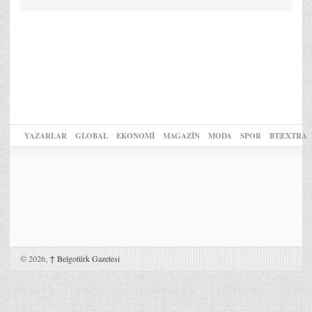
YAZARLAR
GLOBAL
EKONOMİ
MAGAZİN
MODA
SPOR
BT|EXTRA
© 2026,
↑
Belgotürk Gazetesi