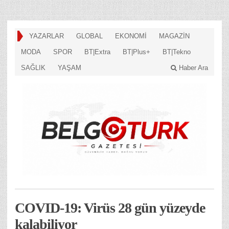
YAZARLAR
GLOBAL
EKONOMİ
MAGAZİN
MODA
SPOR
BT|Extra
BT|Plus+
BT|Tekno
SAĞLIK
YAŞAM
Haber Ara
COVID-19: Virüs 28 gün yüzeyde
kalabiliyor