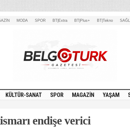
AZİN
MODA
SPOR
BT|Extra
BT|Plus+
BT|Tekno
SAĞL
KÜLTÜR-SANAT
SPOR
MAGAZİN
YAŞAM
ismarı endişe verici