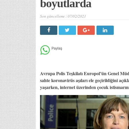
boyutlarda
Son güncelleme :
07/02/2021
Avrupa Polis Teşkilatı Europol’ün Genel Müd
sahte koronavirüs aşıları ele geçirildiğini açık
yaşarken, internet üzerinden çocuk istismarını