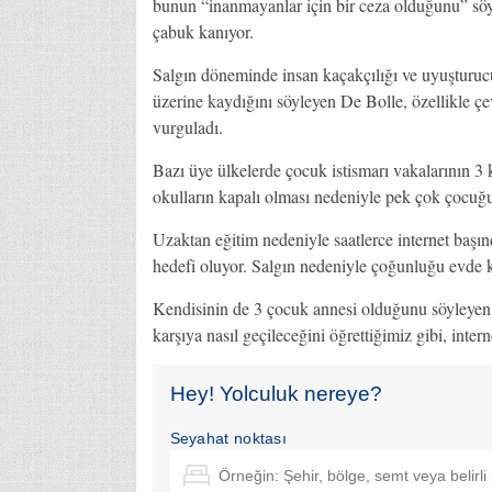
bunun “inanmayanlar için bir ceza olduğunu” söyl
çabuk kanıyor.
Salgın döneminde insan kaçakçılığı ve uyuşturucu 
üzerine kaydığını söyleyen De Bolle, özellikle çev
vurguladı.
Bazı üye ülkelerde çocuk istismarı vakalarının 3 
okulların kapalı olması nedeniyle pek çok çocuğ
Uzaktan eğitim nedeniyle saatlerce internet başınd
hedefi oluyor. Salgın nedeniyle çoğunluğu evde ka
Kendisinin de 3 çocuk annesi olduğunu söyleyen B
karşıya nasıl geçileceğini öğrettiğimiz gibi, intern
Hey! Yolculuk nereye?
Seyahat noktası