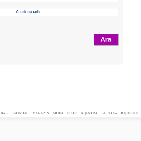
Check-out tarihi
BAL
EKONOMİ
MAGAZİN
MODA
SPOR
BT|EXTRA
BT|PLUS+
BT|TEKNO