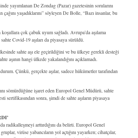
inde yayımlanan De Zondag (Pazar) gazetesinin sorularını
n çağını yaşadıklarını” söyleyen De Bolle, “Bazı insanlar, bu
n koşullara çok çabuk uyum sağladı. Avrupa’da aşılama
 sahte Covid-19 aşıları da piyasaya sürüldü.
esinde sahte aşı ele geçirildiğini ve bu ülkeye gerekli desteği
 sahte aşının hangi ülkede yakalandığını açıklamadı.
r durum. Çünkü, gerçekte aşılar, sadece hükümetler tarafından
arını sömürdüğüne işaret eden Europol Genel Müdürü, sahte
ti sertifikasından sonra, şimdi de sahte aşıların piyasaya
DI’
a radikalleşmeyi arttırdığını da belirti. Europol Genel
uplar, virüse yabancıların yol açtığını yayarken; cihatçılar,