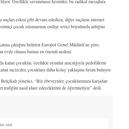
üyor. Özellikle savunmasız kesimler, bu radikal mesajlara
suçları eskisi gibi devam ederken, diğer suçların internet
rimiçi çocuk istismarının endişe verici boyutlarda arttığını
katına çıktığını belirten Europol Genel Müdürü’ne göre,
un evde olması bunun en önemli nedeni.
a kalan çocuklar, özellikle oyunlar aracılığıyla pedofillerin
lan tacizciler, çocuklara daha kolay yaklaşma fırsatı buluyor.
elçikalı yönetici, “Biz ebeveynler, çocuklarımıza karşıdan
et trafiğini nasıl idare edeceklerini de öğretmeliyiz” dedi.