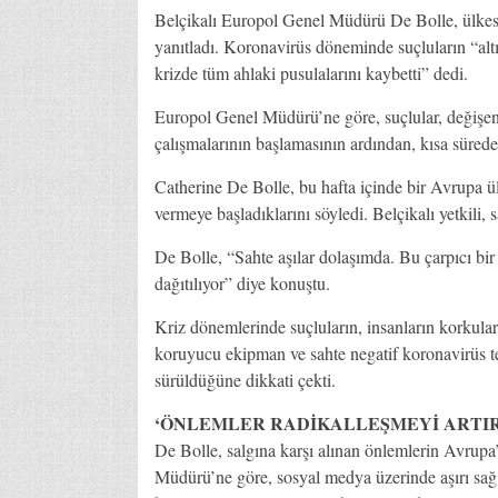
Belçikalı Europol Genel Müdürü De Bolle, ülkes
yanıtladı. Koronavirüs döneminde suçluların “altı
krizde tüm ahlaki pusulalarını kaybetti” dedi.
Europol Genel Müdürü’ne göre, suçlular, değişe
çalışmalarının başlamasının ardından, kısa sürede
Catherine De Bolle, bu hafta içinde bir Avrupa ülk
vermeye başladıklarını söyledi. Belçikalı yetkili,
De Bolle, “Sahte aşılar dolaşımda. Bu çarpıcı bi
dağıtılıyor” diye konuştu.
Kriz dönemlerinde suçluların, insanların korkul
koruyucu ekipman ve sahte negatif koronavirüs tes
sürüldüğüne dikkati çekti.
‘ÖNLEMLER RADİKALLEŞMEYİ ARTIR
De Bolle, salgına karşı alınan önlemlerin Avrupa’d
Müdürü’ne göre, sosyal medya üzerinde aşırı sağ gr