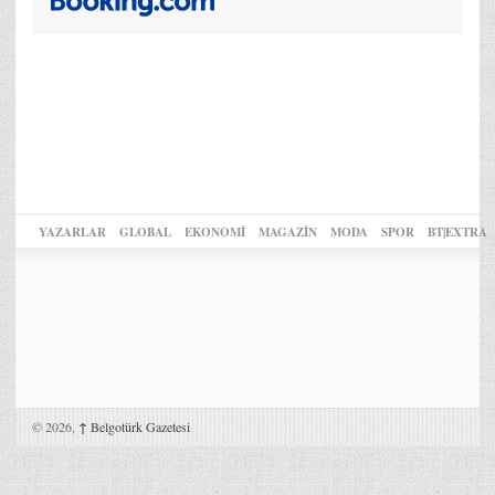
YAZARLAR
GLOBAL
EKONOMİ
MAGAZİN
MODA
SPOR
BT|EXTRA
© 2026,
↑
Belgotürk Gazetesi