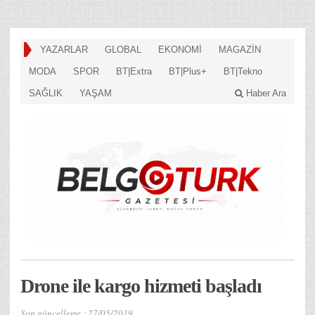
YAZARLAR
GLOBAL
EKONOMİ
MAGAZİN
MODA
SPOR
BT|Extra
BT|Plus+
BT|Tekno
SAĞLIK
YAŞAM
Haber Ara
Drone ile kargo hizmeti başladı
Son güncelleme :
27/05/2019