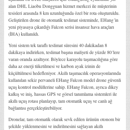
alan DHL Liaobu Dongguan hizmet merkezi ile müşterinin
tesisleri arasında 8 km uzunluğunda özel bir rota oluşturuldu.
Geliştirilen drone ile otomatik teslimat sisteminde, EHang´in
yeni piyasaya çıkardığı Falcon serisi insansız hava araçları
(İHA) kullanıldı.
Yeni sistem tek taraflı teslimat süresini 40 dakikadan 8
dakikaya indirirken, teslimat başına maliyeti de yüzde 80´lere
varan oranda azaltıyor. Böylece karayolu taşımacılığına göre
daha az enerji tüketilmesi ve karbon ayak izinin de
küçültülmesi hedefleniyor. Akıllı taşımacılık operasyonlarında
kullanılan sekiz pervaneli EHang Falcon model drone güvenli
uçuş kontrol modüllerine sahip. EHang Falcon, ayrıca dikey
kalkış ve iniş, hassas GPS ve görsel tanımlama sistemleri ile
akıllı uçuş rotası planlayıp, tam otomatik uçuş ve canlı ağ
bağlantısı gerçekleştirebiliyor.
Dronelar, tam otomatik olarak sevk edilen ürünün otonom bir
şekilde yüklenmesini ve indirilmesini sağlayan akıllı