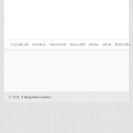
YAZARLAR
GLOBAL
EKONOMİ
MAGAZİN
MODA
SPOR
BT|EXTRA
© 2026,
↑
Belgotürk Gazetesi