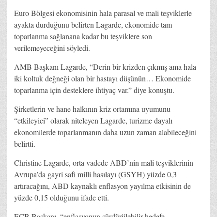
Euro Bölgesi ekonomisinin hala parasal ve mali teşviklerle
ayakta durduğunu belirten Lagarde, ekonomide tam
toparlanma sağlanana kadar bu teşviklere son
verilemeyeceğini söyledi.
AMB Başkanı Lagarde, “Derin bir krizden çıkmış ama hala
iki koltuk değneği olan bir hastayı düşünün… Ekonomide
toparlanma için desteklere ihtiyaç var.” diye konuştu.
Şirketlerin ve hane halkının kriz ortamına uyumunu
“etkileyici” olarak niteleyen Lagarde, turizme dayalı
ekonomilerde toparlanmanın daha uzun zaman alabileceğini
belirtti.
Christine Lagarde, orta vadede ABD’nin mali teşviklerinin
Avrupa’da gayri safi milli hasılayı (GSYH) yüzde 0,3
artıracağını, ABD kaynaklı enflasyon yayılma etkisinin de
yüzde 0,15 olduğunu ifade etti.
ECB Başkanı, “enflasyonun sürdürülebilir hedefe