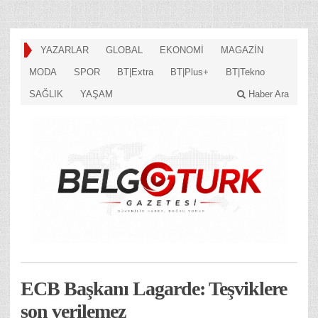
YAZARLAR
GLOBAL
EKONOMİ
MAGAZİN
MODA
SPOR
BT|Extra
BT|Plus+
BT|Tekno
SAĞLIK
YAŞAM
Haber Ara
ECB Başkanı Lagarde: Teşviklere
son verilemez