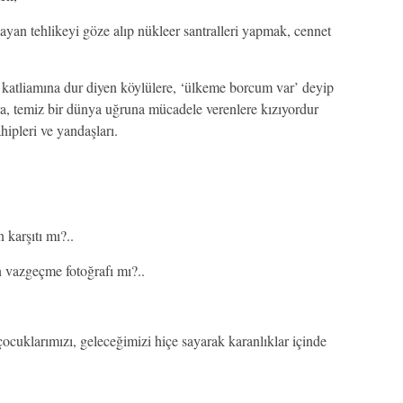
yan tehlikeyi göze alıp nükleer santralleri yapmak, cennet
 katliamına dur diyen köylülere, ‘ülkeme borcum var’ deyip
, temiz bir dünya uğruna mücadele verenlere kızıyordur
ahipleri ve yandaşları.
 karşıtı mı?..
 vazgeçme fotoğrafı mı?..
çocuklarımızı, geleceğimizi hiçe sayarak karanlıklar içinde