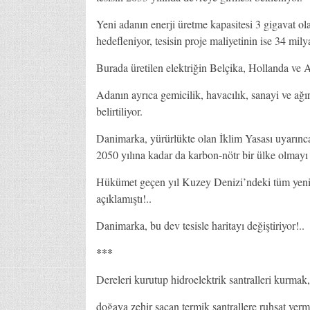
Yeni adanın enerji üretme kapasitesi 3 gigavat o
hedefleniyor, tesisin proje maliyetinin ise 34 mily
Burada üretilen elektriğin Belçika, Hollanda ve 
Adanın ayrıca gemicilik, havacılık, sanayi ve ağır
belirtiliyor.
Danimarka, yürürlükte olan İklim Yasası uyarınca
2050 yılına kadar da karbon-nötr bir ülke olmayı 
Hükümet geçen yıl Kuzey Denizi’ndeki tüm yeni pe
açıklamıştı!..
Danimarka, bu dev tesisle haritayı değiştiriyor!..
***
Dereleri kurutup hidroelektrik santralleri kurmak,
doğaya zehir saçan termik santrallere ruhsat verm