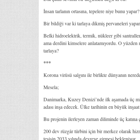
İnsan tarlanın ortasına, tepelere niye bunu yapar?
Bir bildiği var ki tarlaya dikmiş pervaneleri yapa
Belki hidroelektrik, termik, nükleer gibi santraller
ama derdini kimselere anlatamıyordu. O yüzden mi
tarlaya?
***
Korona virüsü salgını ile birlikte dünyanın neredey
Mesela;
Danimarka, Kuzey Denizi’nde ilk aşamada üç milyo
adası inşa edecek. Ülke tarihinin en büyük inşaa
Bu projenin ilerleyen zaman diliminde üç katına çık
200 dev rüzgâr türbini için bir merkez olarak hiz
tesisin 2033 yılında devreye girmesi bekleniyor.