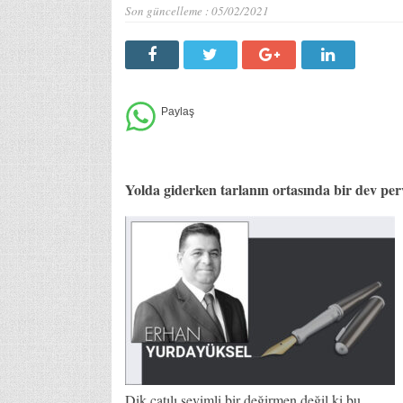
Son güncelleme :
05/02/2021
Yolda giderken tarlanın ortasında bir dev p
Dik çatılı sevimli bir değirmen değil ki bu.