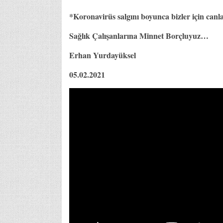
*Koronavirüs salgını boyunca bizler için can
Sağlık Çalışanlarına Minnet Borçluyuz…
Erhan Yurdayüksel
05.02.2021