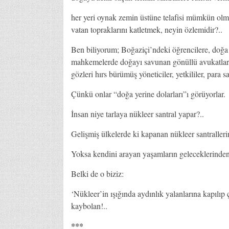
her yeri oynak zemin üstüne telafisi mümkün olma
vatan topraklarını katletmek, neyin özlemidir?..
Ben biliyorum; Boğaziçi’ndeki öğrencilere, doğa
mahkemelerde doğayı savunan gönüllü avukatlara
gözleri hırs bürümüş yöneticiler, yetkililer, para s
Çünkü onlar “doğa yerine dolarları”ı görüyorlar.
İnsan niye tarlaya nükleer santral yapar?..
Gelişmiş ülkelerde ki kapanan nükleer santrallerin
Yoksa kendini arayan yaşamların geleceklerinden
Belki de o biziz:
‘Nükleer’in ışığında aydınlık yalanlarına kapılıp 
kaybolan!..
***