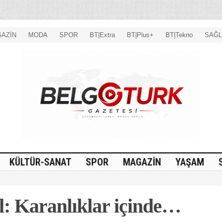
AZİN
MODA
SPOR
BT|Extra
BT|Plus+
BT|Tekno
SAĞL
KÜLTÜR-SANAT
SPOR
MAGAZİN
YAŞAM
: Karanlıklar içinde…