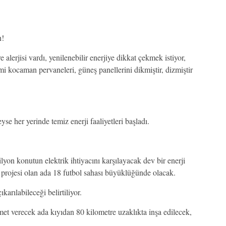
n!
e alerjisi vardı, yenilenebilir enerjiye dikkat çekmek istiyor,
 kocaman pervaneleri, güneş panellerini dikmiştir, dizmiştir
se her yerinde temiz enerji faaliyetleri başladı.
n konutun elektrik ihtiyacını karşılayacak dev bir enerji
t projesi olan ada 18 futbol sahası büyüklüğünde olacak.
arılabileceği belirtiliyor.
met verecek ada kıyıdan 80 kilometre uzaklıkta inşa edilecek,