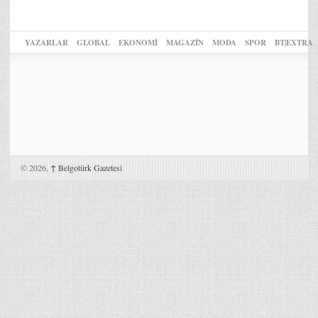
YAZARLAR
GLOBAL
EKONOMİ
MAGAZİN
MODA
SPOR
BT|EXTRA
© 2026,
↑
Belgotürk Gazetesi