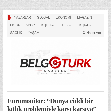
YAZARLAR
GLOBAL
EKONOMİ
MAGAZİN
MODA
SPOR
BT|Extra
BT|Plus+
BT|Tekno
SAĞLIK
YAŞAM
Haber Ara
Euromonitor: “Dünya ciddi bir
kıtlık problemiyle karşı karşıya”