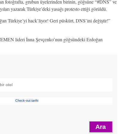
n fotoğrafta, grubun üyelerinden birinin, göğsüne “#DNS” ve
ıları yazarak Türkiye’deki yasağı protesto ettiği görüldü.
oğan Türkiye’yi hack’liyor! Geri püskürt, DNS’ini değiştir!”
FEMEN lideri İnna Şevçenko’nun göğsündeki Erdoğan
Check-out tarihi