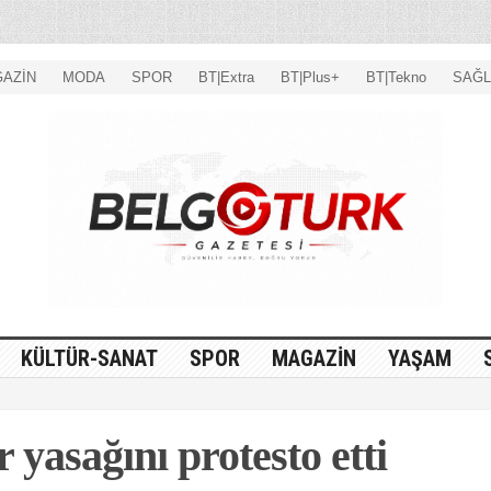
AZİN
MODA
SPOR
BT|Extra
BT|Plus+
BT|Tekno
SAĞL
KÜLTÜR-SANAT
SPOR
MAGAZİN
YAŞAM
yasağını protesto etti