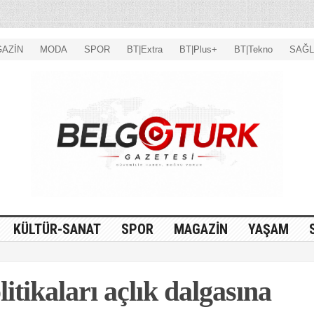
AZİN
MODA
SPOR
BT|Extra
BT|Plus+
BT|Tekno
SAĞL
KÜLTÜR-SANAT
SPOR
MAGAZİN
YAŞAM
olitikaları açlık dalgasına