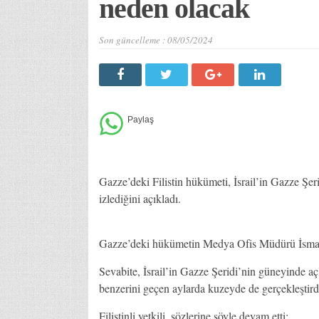
neden olacak
Son güncelleme :
08/05/2024
Gazze’deki Filistin hükümeti, İsrail’in Gazze Şer
izlediğini açıkladı.
Gazze’deki hükümetin Medya Ofis Müdürü İsmail
Sevabite, İsrail’in Gazze Şeridi’nin güneyinde aç
benzerini geçen aylarda kuzeyde de gerçekleştirdiğ
Filistinli yetkili, sözlerine şöyle devam etti: