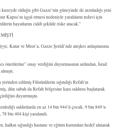
in kuzeyde olduğu gibi Gazze’nin güneyinde de arzuladığı yeni
ınır Kapısı’nı işgal etmesi nedeniyle yaralıların tedavi için
ilerin hayatlarını ciddi şekilde riske atacak.”
MİŞTİ
ye, Katar ve Mısır’a, Gazze Şeridi’nde ateşkes anlaşmasına
kes önerilerine” onay verdiğini duyurmasının ardından, İsrail
almıştı.
 yerinden edilmiş Filistinlilerin sığındığı Refah’ın
miş, dün sabah da Refah bölgesine kara saldırısı başlatarak
eçirdiğini duyurmuştu.
enlediği saldırılarda en az 14 bin 944’ü çocuk, 9 bin 849’u
 78 bin 404 kişi yaralandı.
en, halkın sığındığı hastane ve eğitim kurumları hedef alınarak