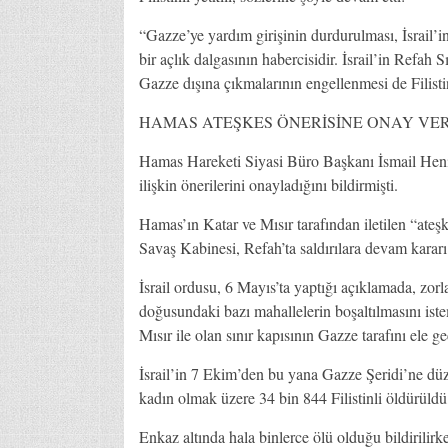
“Gazze’ye yardım girişinin durdurulması, İsrail’
bir açlık dalgasının habercisidir. İsrail’in Refah S
Gazze dışına çıkmalarının engellenmesi de Filistinl
HAMAS ATEŞKES ÖNERİSİNE ONAY VER
Hamas Hareketi Siyasi Büro Başkanı İsmail Heniy
ilişkin önerilerini onayladığını bildirmişti.
Hamas’ın Katar ve Mısır tarafından iletilen “ateş
Savaş Kabinesi, Refah’ta saldırılara devam kararı 
İsrail ordusu, 6 Mayıs’ta yaptığı açıklamada, zorla
doğusundaki bazı mahallelerin boşaltılmasını iste
Mısır ile olan sınır kapısının Gazze tarafını ele g
İsrail’in 7 Ekim’den bu yana Gazze Şeridi’ne düz
kadın olmak üzere 34 bin 844 Filistinli öldürüldü,
Enkaz altında hala binlerce ölü olduğu bildirilirk